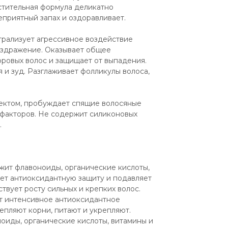
стительная формула деликатно 
еприятный запах и оздоравливает. 
рализует агрессивное воздействие 
аздражение. Оказывает общее 
ровых волос и защищает от выпадения. 
 и зуд. Разглаживает фолликулы волоса, 
том, пробуждает спящие волосяные 
факторов. Не содержит силиконовых 
.
жит флавоноиды, органические кислоты, 
ет антиоксидантную защиту и подавляет 
ствует росту сильных и крепких волос.
т интенсивное антиоксидантное 
епляют корни, питают и укрепляют.
оиды, органические кислоты, витамины и 