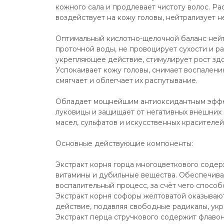
кожного сала и продлевает чистоту волос. Ра
воздействует на кожу головы, нейтрализует н
Оптимальный кислотно-щелочной баланс нейт
проточной воды, не провоцирует сухости и р
укрепляющее действие, стимулирует рост здо
Успокаивает кожу головы, снимает воспаления
смягчает и облегчает их распутывание.
Обладает мощнейшим антиоксидантным эффек
луковицы и защищает от негативных внешних 
масел, сульфатов и искусственных красителей
Основные действующие компоненты:
Экстракт корня горца многоцветкового содер
витамины и дубильные вещества. Обеспечива
воспалительный процесс, за счёт чего способ
Экстракт корня софоры желтоватой оказываю
действие, подавляя свободные радикалы, укр
Экстракт перца стручкового содержит флавон