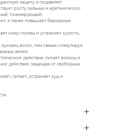
дантную защиту и подавляет 
ствует росту сильных и крепких волос.
ный, тонизирующий, 
т, а также повышает барьерные 
ет кожу головы и устраняет сухость, 
уковиц волос, тем самым стимулируя 
альных желез.
тическое действие, питает волосы и 
ное действие, защищая от свободных 
ет, питает, устраняет зуд и 
ти.