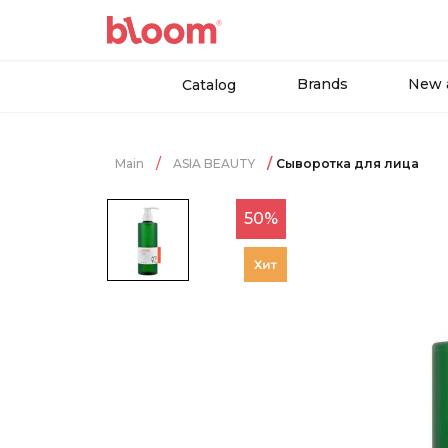
Brands
New a
Catalog
Main
ASIA BEAUTY
Сыворотка для лица
50%