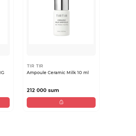
TIR TIR
GARNIER
NG
Ampoule Ceramic Milk 10 ml
Garnier Т
Эксперт...
212 000 sum
22 800 
38 000 sum