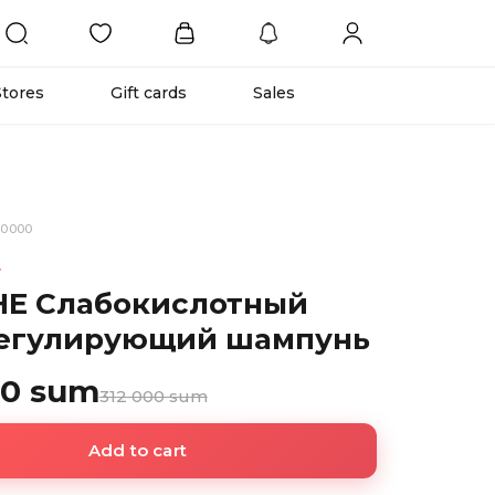
Stores
Gift cards
Sales
60000
E
E Слабокислотный
егулирующий шампунь
00 sum
312 000 sum
Add to cart