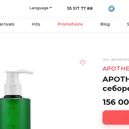
Language
55 517 77 88
rrivals
Hits
Promotions
Blog
SKU: 88098591
APOTH
APOTH
себор
156 0