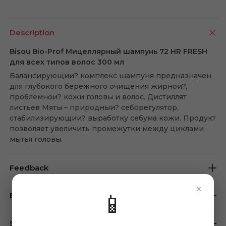
Description
Bisou Bio-Prof Мицеллярный шампунь 72 HR FRESH
для всех типов волос 300 мл
Балансирующии? комплекс шампуня предназначен
для глубокого бережного очищения жирнои?,
проблемнои? кожи головы и волос. Дистиллят
листьев Мяты – природныи? себорегулятор,
стабилизирующии? выработку себума кожи. Продукт
позволяет увеличить промежутки между циклами
мытья головы.
Feedback
×
📱
Brand
Store availability