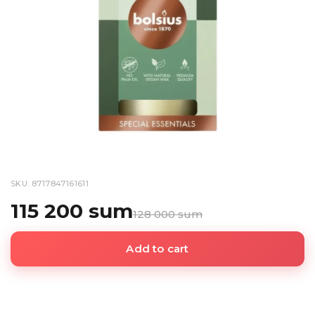
SKU: 8717847161611
115 200 sum
128 000 sum
Add to cart