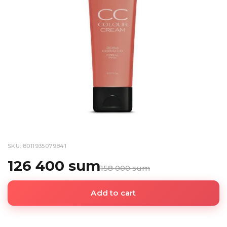
SKU: 8011935079841
126 400 sum
158 000 sum
Add to cart