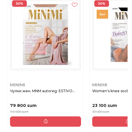
30%
30%
MINIMI
MINIMI
Чулки жен. MNM autoreg. ESTIVO...
Women's knee socks 
79 800 sum
23 100 sum
114 000 sum
33 000 sum