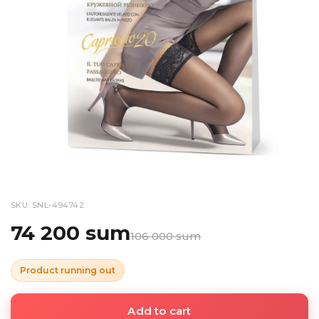
SKU: SNL-494742
74 200 sum
106 000 sum
Product running out
Add to cart