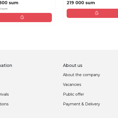
800 sum
219 000 sum
0 sum
mation
About us
About the company
Vacancies
ivals
Public offer
ions
Payment & Delivery