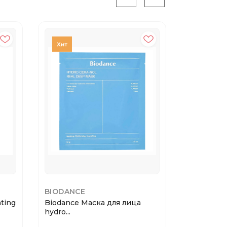
BIODANCE
BIODANC
ting
Biodance Маска для лица
Biodance 
hydro...
radian...