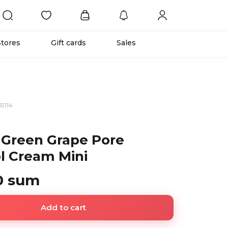
Stores
Gift cards
Sales
5114
 Green Grape Pore
l Cream Mini
0 sum
Add to cart