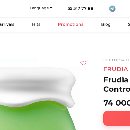
Language
55 517 77 88
rrivals
Hits
Promotions
Blog
SKU: 880334803
FRUDIA
Frudia
Contro
74 00