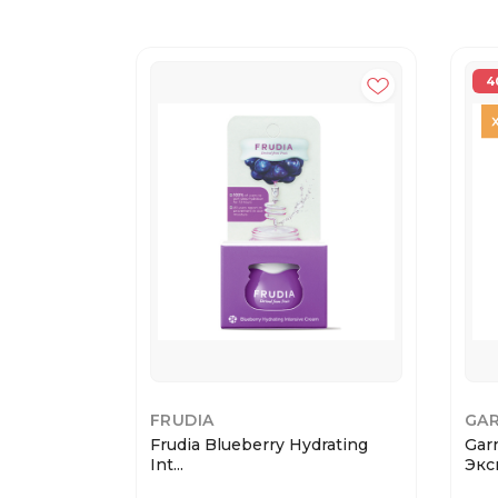
4
FRUDIA
GAR
Frudia Blueberry Hydrating
Gar
Int...
Эксп