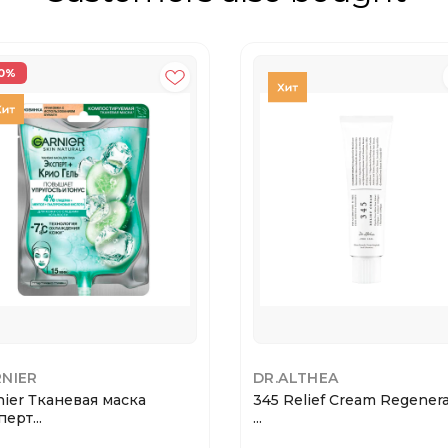
0%
NIER
DR.ALTHEA
nier Тканевая маска
345 Relief Cream Regenera
ерт...
...