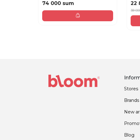
74 000 sum
22 
38 00
Infor
Stores
Brands
New arr
Promot
Blog