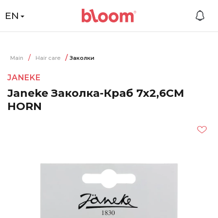
EN
Main
Hair care
Заколки
JANEKE
Janeke Заколка-Краб 7x2,6СМ
HORN