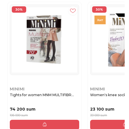
30%
30%
MINIMI
MINIMI
Tights for women MNM MULTIFIBR...
Women's knee socks 
74 200 sum
23 100 sum
106 000 sum
33 000 sum