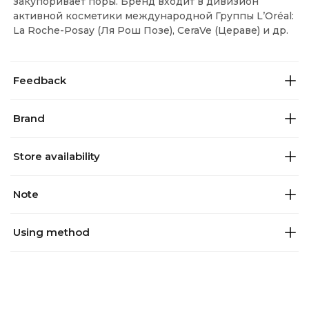
закупоривает поры. Бренд входит в дивизион
активной косметики международной Группы LʼOréal:
La Roche-Posay (Ля Рош Позе), CeraVe (Цераве) и др.
Feedback
Brand
Store availability
Note
Using method