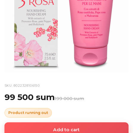
SKU: 8022328106150
99 500 sum
199 000 sum
Product running out
Add to cart