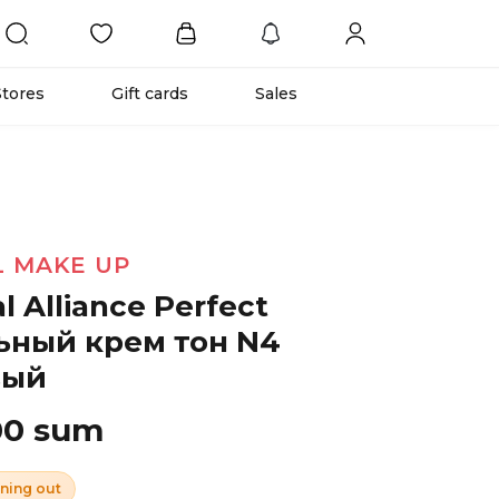
Stores
Gift cards
Sales
L MAKE UP
al Alliance Perfect
ьный крем тон N4
вый
00 sum
ning out