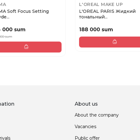
MA
L'OREAL MAKE UP
MA Soft Focus Setting
L'OREAL PARIS Жидкий
e...
тональный...
4 000 sum
188 000 sum
000 sum
mation
About us
About the company
Vacancies
ivals
Public offer