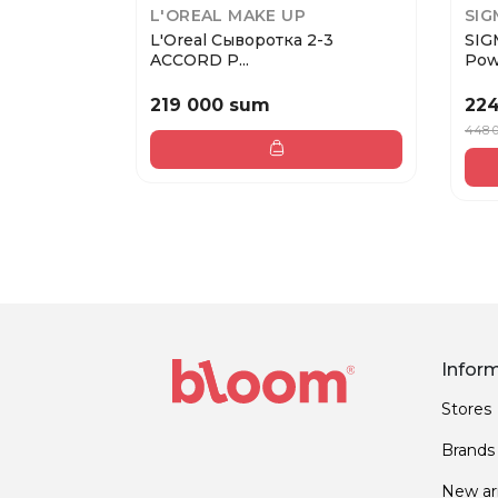
L'OREAL MAKE UP
SIG
L'Oreal Сыворотка 2-3
SIG
ACCORD P...
Powd
219 000 sum
22
448 
Infor
Stores
Brands
New arr