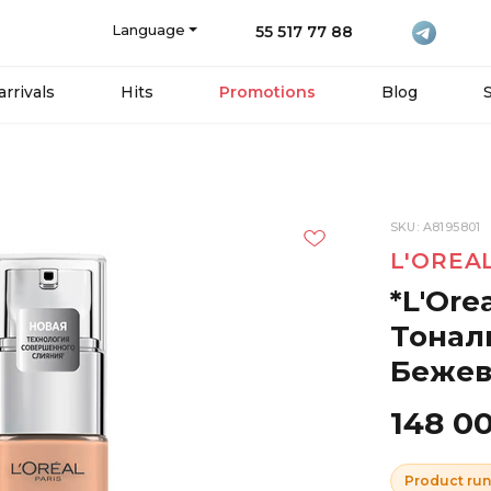
Language
55 517 77 88
rrivals
Hits
Promotions
Blog
SKU: A8195801
L'OREA
*L'Ore
Тонал
Беже
148 0
Product run