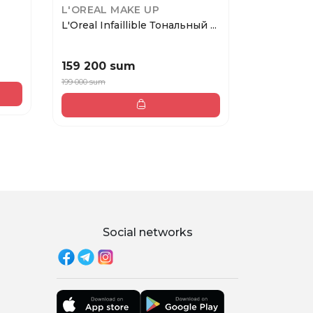
L'OREAL MAKE UP
L'OREAL 
L'Oreal Infaillible Тональный ...
L'Oreal Т
Accord ...
159 200 sum
188 000
199 000 sum
Social networks