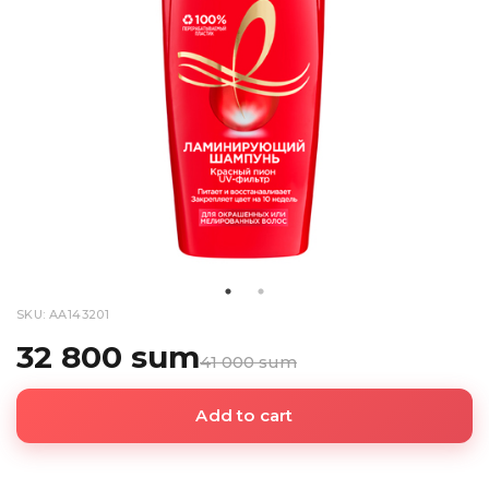
SKU: AA143201
32 800 sum
41 000 sum
Add to cart