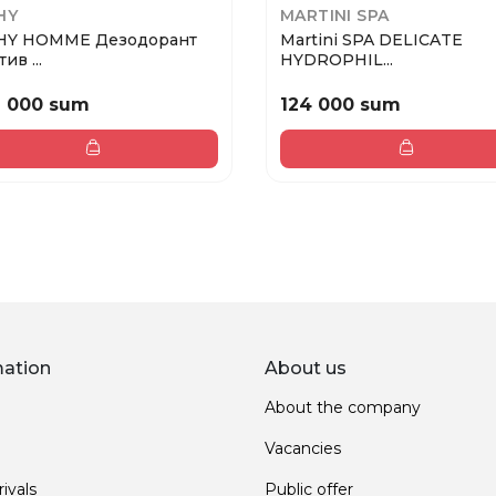
HY
MARTINI SPA
HY HOMME Дезодорант
Martini SPA DELICATE
ив ...
HYDROPHIL...
2 000 sum
124 000 sum
mation
About us
About the company
Vacancies
ivals
Public offer