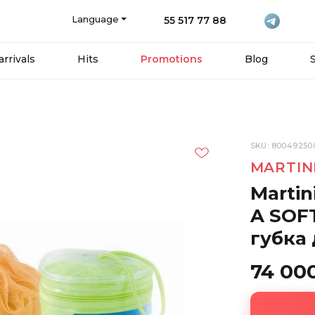
Language
55 517 77 88
rrivals
Hits
Promotions
Blog
SKU: 80049250
MARTIN
Marti
A SOF
губка
74 00