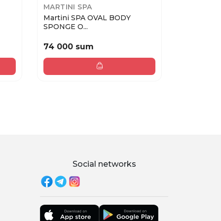
MARTINI SPA
MARTINI 
Martini SPA OVAL BODY
Martini 
SPONGE О...
SPONGE...
74 000 sum
74 000 
Social networks