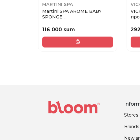
MARTINI SPA
VIC
Martini SPA AROME BABY
VIC
SPONGE ...
прот
116 000 sum
29
Infor
Stores
Brands
New arr