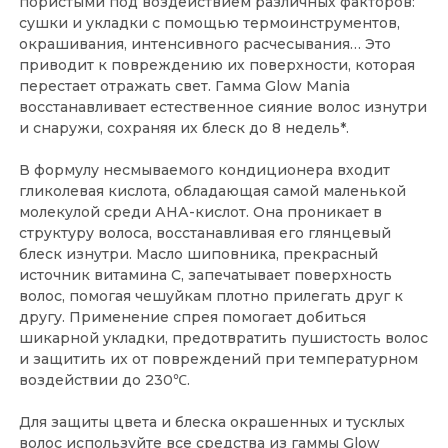
пористыми под воздействием различных факторов:
сушки и укладки с помощью термоинструментов,
окрашивания, интенсивного расчесывания… Это
приводит к повреждению их поверхности, которая
перестает отражать свет. Гамма Glow Mania
восстанавливает естественное сияние волос изнутри
и снаружи, сохраняя их блеск до 8 недель*.
В формулу несмываемого кондиционера входит
гликолевая кислота, обладающая самой маленькой
молекулой среди АНА-кислот. Она проникает в
структуру волоса, восстанавливая его глянцевый
блеск изнутри. Масло шиповника, прекрасный
источник витамина С, запечатывает поверхность
волос, помогая чешуйкам плотно прилегать друг к
другу. Применение спрея помогает добиться
шикарной укладки, предотвратить пушистость волос
и защитить их от повреждений при температурном
воздействии до 230℃.
Для защиты цвета и блеска окрашенных и тусклых
волос используйте все средства из гаммы Glow