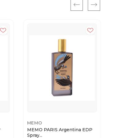
MEMO
MEMO
r
MEMO PARIS Argentina EDP
MEMO PAR
Spray...
EDP S...