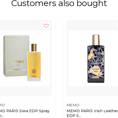
Customers also bought
MO
MEMO
O PARIS Siwa EDP Spray
MEMO PARIS Irish Leathe
...
EDP S...