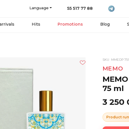
Language
55 517 77 88
rrivals
Hits
Promotions
Blog
SKU: MMEDP75
MEMO
MEMO P
75 ml
3 250
Product run