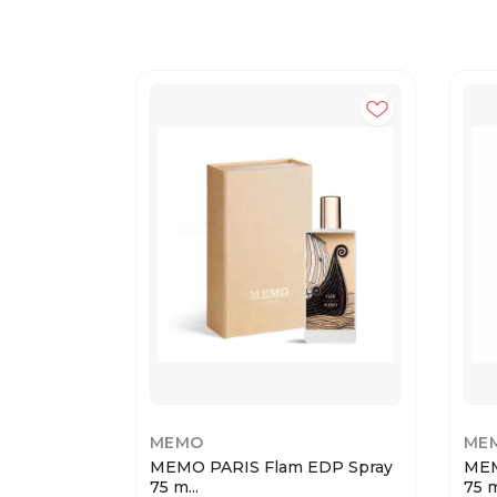
MEMO
ME
MEMO PARIS Flam EDP Spray
MEM
75 m...
75 m