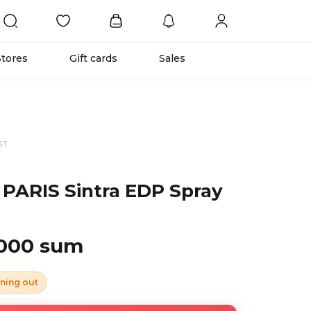
Stores
Gift cards
Sales
ST
ARIS Sintra EDP Spray
 000 sum
ning out