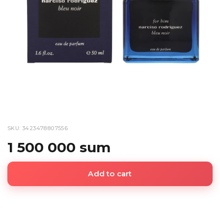
SKU: 3423478807556
1 500 000 sum
Add to cart