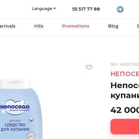
Language
55 517 77 88
rrivals
Hits
Promotions
Blog
SKU: 46302742
НЕПОС
Непос
купани
42 00