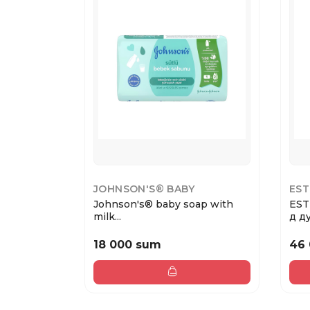
JOHNSON'S® BABY
EST
Johnson's® baby soap with
EST
milk...
д ду
18 000 sum
46