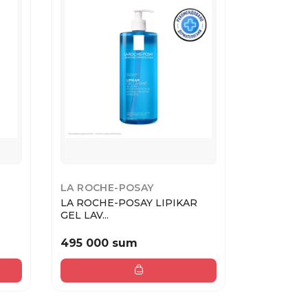
LA ROCHE-POSAY
ESTEL
LA ROCHE-POSAY LIPIKAR
ESTEL LI
GEL LAV...
гель д...
495 000 sum
110 000 