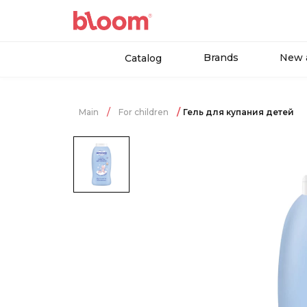
Brands
New a
Catalog
Main
For children
Гель для купания детей