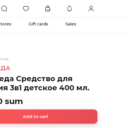
Stores
Gift cards
Sales
51486
ЕДА
еда Средство для
я 3в1 детское 400 мл.
0 sum
Add to cart