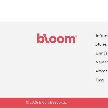
Infor
Stores
Brands
New arr
Promot
Blog
© 2026 Bloombeauty.uz