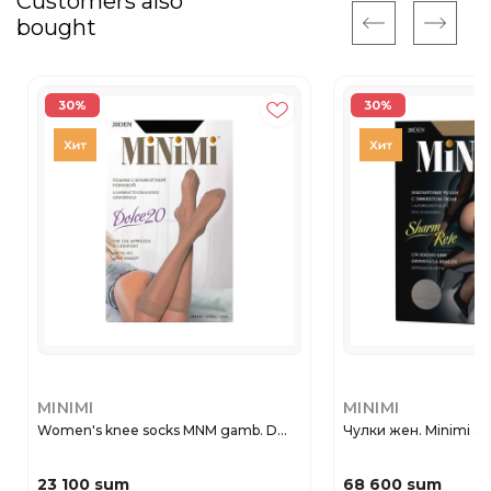
Customers also
bought
30%
30%
MINIMI
MINIMI
Women's knee socks MNM gamb. D...
Чулки жен. Minimi aut
23 100 sum
68 600 sum