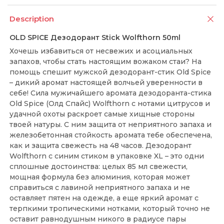
Description
OLD SPICE Дезодорант Stick Wolfthorn 50ml
Хочешь избавиться от несвежих и асоциальных
запахов, чтобы стать настоящим вожаком стаи? На
помощь спешит мужской дезодорант-стик Old Spice
– дикий аромат настоящей волчьей уверенности в
себе! Сила мужичайшего аромата дезодоранта-стика
Old Spice (Олд Спайс) Wolfthorn с нотами цитрусов и
удачной охоты раскроет самые хищные стороны
твоей натуры. С ним защита от неприятного запаха и
железобетонная стойкость аромата тебе обеспечена,
как и защита свежесть на 48 часов. Дезодорант
Wolfthorn с синим стиком в упаковке XL – это одни
сплошные достоинства: целых 85 мл свежести,
мощная формула без алюминия, которая может
справиться с лавиной неприятного запаха и не
оставляет пятен на одежде, а еще яркий аромат с
терпкими тропическими нотками, который точно не
оставит равнодушным никого в радиусе пары