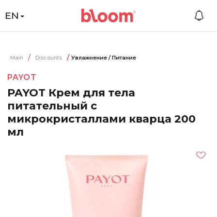
EN
Main
Discounts
Увлажнение / Питание
PAYOT
PAYOT Крем для тела
питательный с
микрокристаллами кварца 200
мл