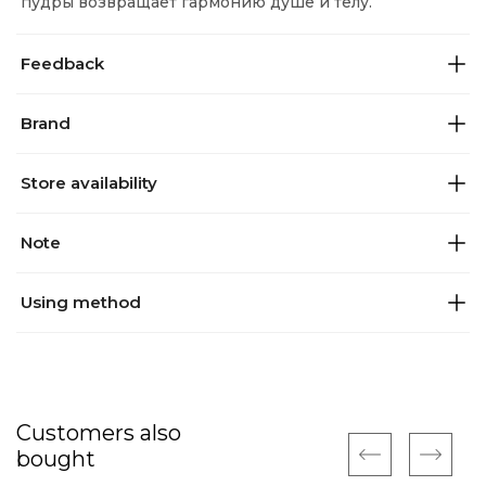
пудры возвращает гармонию душе и телу.
Feedback
Brand
Store availability
Note
Using method
Customers also
bought