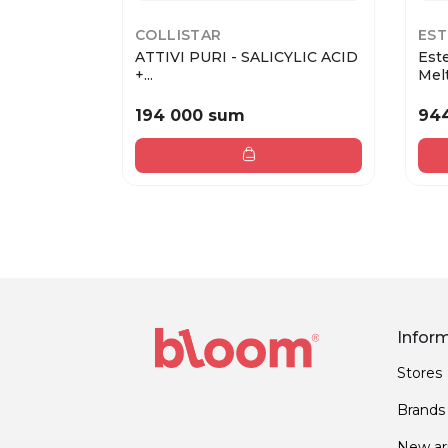
COLLISTAR
EST
ATTIVI PURI - SALICYLIC ACID
Este
+...
Melt.
194 000 sum
94
Infor
Stores
Brands
New arr