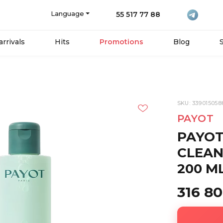
Language
55 517 77 88
rrivals
Hits
Promotions
Blog
SKU: 339015058
PAYOT
PAYOT
CLEAN
200 M
316 8