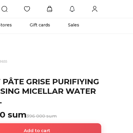
Stores
Gift cards
Sales
8655
 PÂTE GRISE PURIFIYING
SING MICELLAR WATER
L
00 sum
396 000 sum
Add to cart