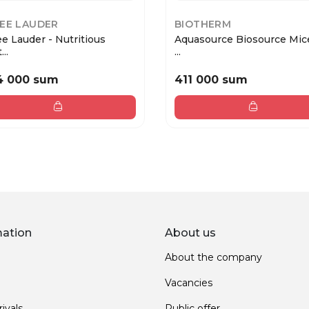
EE LAUDER
BIOTHERM
e Lauder - Nutritious
Aquasource Biosource Mice
..
...
4 000 sum
411 000 sum
mation
About us
About the company
Vacancies
ivals
Public offer