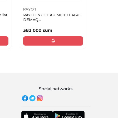
PAYOT
DR. IRENA
llar
PAYOT NUE EAU MICELLAIRE
Dr Irena E
DEMAQ...
MICELARNY
382 000 sum
445 000
Social networks