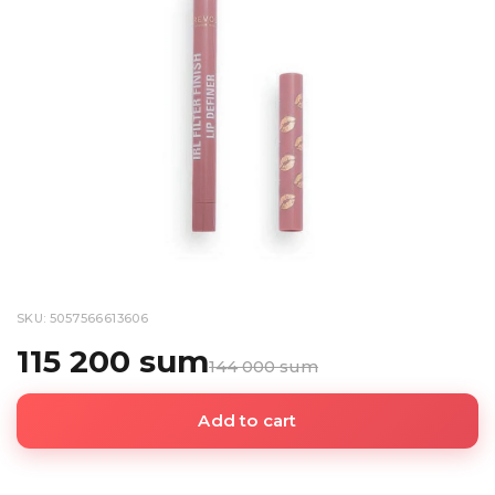
SKU: 5057566613606
115 200 sum
144 000 sum
Add to cart