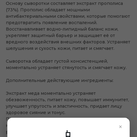
Основу сыворотки составляет экстракт прополиса
(73%). Прополис обладает мощными
антибактериальными свойствами, которые помогают
предотвратить появление воспалений.
Восстанавливает водно-липидный баланс кожи,
укрепляет защитный барьер и защищает её от
вредного воздействия внешних факторов. Устраняет
шелушения и сухость кожи, питает и смягчает.
Сыворотка обладает густой консистенцией,
моментально устраняет стянутость и смягчает кожу.
Дополнительные действующие ингредиенты:
Экстракт меда моментально устраняет
обезвоженность, питает кожу, повышает иммунитет,
улучшает упругость и эластичность, придает лицу
здоровое сияние и тонус.
Пантенол стимулирует восстановление целостности
×
кожных покровов, снимает покраснения и
📱
раздражения, обладает ранозаживляющим