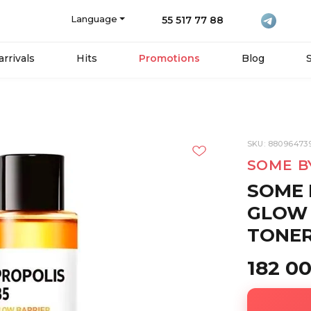
Language
55 517 77 88
rrivals
Hits
Promotions
Blog
SKU: 88096473
SOME B
SOME 
GLOW 
TONER
182 0