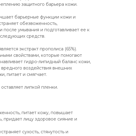
реплению защитного барьера кожи. 
учшает барьерные функции кожи и 
траняет обезвоженность, 
 после умывания и подготавливает ее к 
 следующих средств.
ляется экстракт прополиса (65%). 
ыми свойствами, которые помогают  
навливает гидро-липидный баланс кожи, 
 вредного воздействия внешних 
, питает и смягчает. 
 оставляет липкой пленки.
енность, питает кожу, повышает 
ь, придает лицу здоровое сияние и 
траняет сухость, стянутость и 