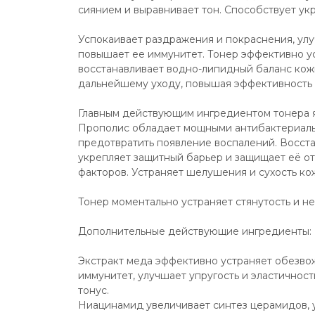
сиянием и выравнивает тон. Способствует ук
Успокаивает раздражения и покраснения, ул
повышает ее иммунитет. Тонер эффективно ус
восстанавливает водно-липидный баланс кожи
дальнейшему уходу, повышая эффективность
Главным действующим ингредиентом тонера яв
Прополис обладает мощными антибактериальн
предотвратить появление воспалений. Восста
укрепляет защитный барьер и защищает её от
факторов. Устраняет шелушения и сухость кожи
Тонер моментально устраняет стянутость и не
Дополнительные действующие ингредиенты:
Экстракт меда эффективно устраняет обезвож
иммунитет, улучшает упругость и эластичност
тонус.
Ниацинамид увеличивает синтез церамидов, ус