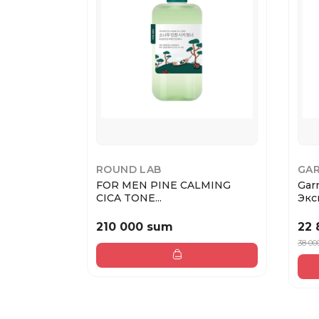
ROUND LAB
GAR
FOR MEN PINE CALMING
Gar
CICA TONE...
Эксп
210 000 sum
22 
38 00