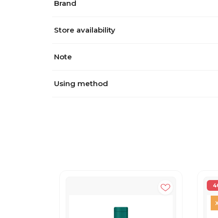
Brand
Store availability
Note
Using method
4