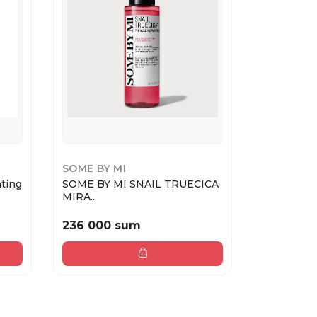
SOME BY MI
BIODANC
ting
SOME BY MI SNAIL TRUECICA
Biodance 
MIRA...
hydro...
236 000 sum
50 000 