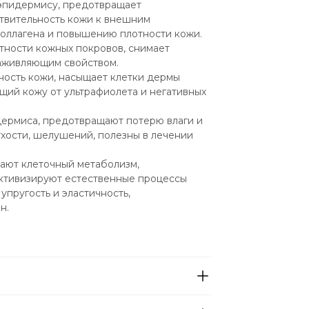
эпидермису, предотвращает 
твительность кожи к внешним 
коллагена и повышению плотности кожи. 
ности кожных покровов, снимает 
аживляющим свойством.
ность кожи, насыщает клетки дермы 
щий кожу от ультрафиолета и негативных 
рмиса, предотвращают потерю влаги и 
хости, шелушений, полезны в лечении 
ают клеточный метаболизм, 
ктивизируют естественные процессы 
пругость и эластичность, 
н.