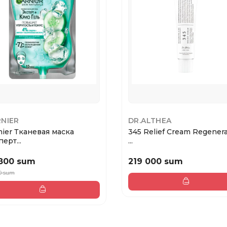
NIER
DR.ALTHEA
nier Тканевая маска
345 Relief Cream Regenera
ерт...
...
800 sum
219 000 sum
0 sum