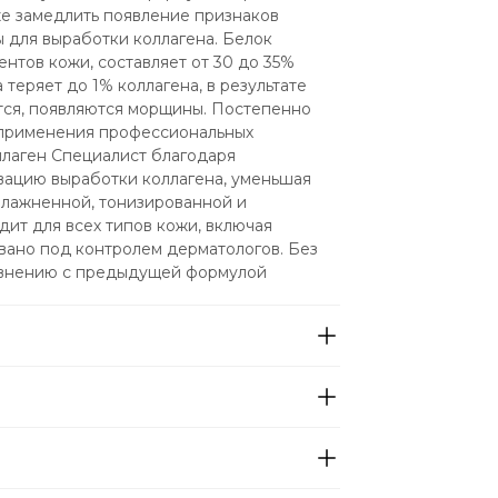
е замедлить появление признаков 
 для выработки коллагена. Белок 
нтов кожи, составляет от 30 до 35% 
теряет до 1% коллагена, в результате 
тся, появляются морщины. Постепенно 
применения профессиональных 
ллаген Специалист благодаря 
ацию выработки коллагена, уменьшая 
влажненной, тонизированной и 
ит для всех типов кожи, включая 
вано под контролем дерматологов. Без 
равнению с предыдущей формулой