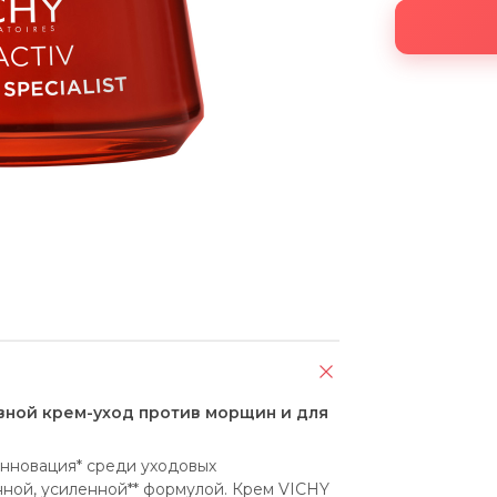
евной крем-уход против морщин и для
нновация* среди уходовых 
ной, усиленной** формулой. Крем VICHY 