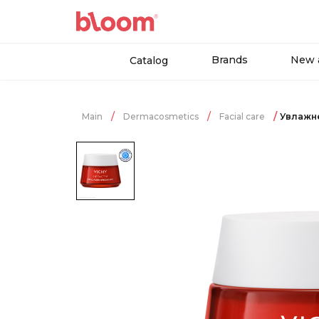
Brands
New a
Catalog
Main
Dermacosmetics
Facial care
Увлажне