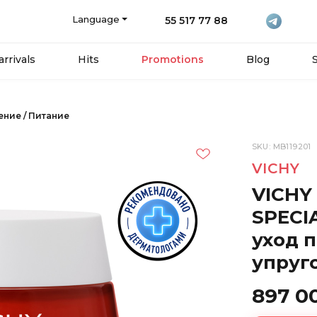
Language
55 517 77 88
rrivals
Hits
Promotions
Blog
ние / Питание
SKU: MB119201
VICHY
VICHY
SPECI
уход 
упруг
897 0