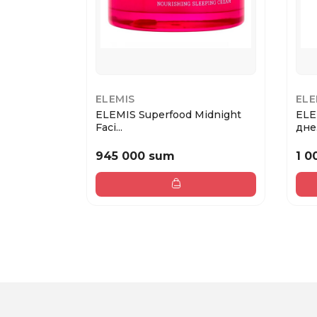
ELEMIS
ELE
ELEMIS Superfood Midnight
ELE
Faci...
дне.
945 000 sum
1 0