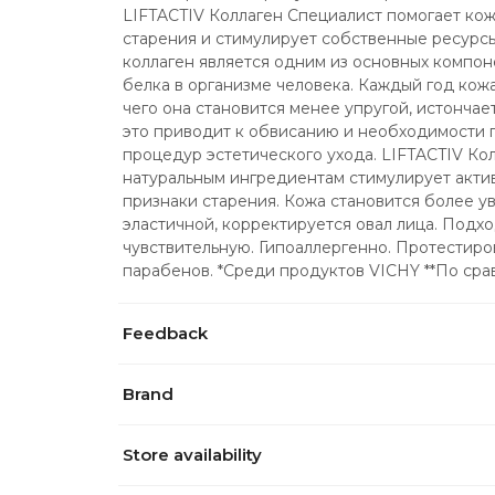
LIFTACTIV Коллаген Специалист помогает кож
старения и стимулирует собственные ресурсы
коллаген является одним из основных компоне
белка в организме человека. Каждый год кожа 
чего она становится менее упругой, истончае
это приводит к обвисанию и необходимости 
процедур эстетического ухода. LIFTACTIV Ко
натуральным ингредиентам стимулирует актив
признаки старения. Кожа становится более у
эластичной, корректируется овал лица. Подход
чувствительную. Гипоаллергенно. Протестиро
парабенов. *Среди продуктов VICHY **По с
Feedback
Brand
Store availability