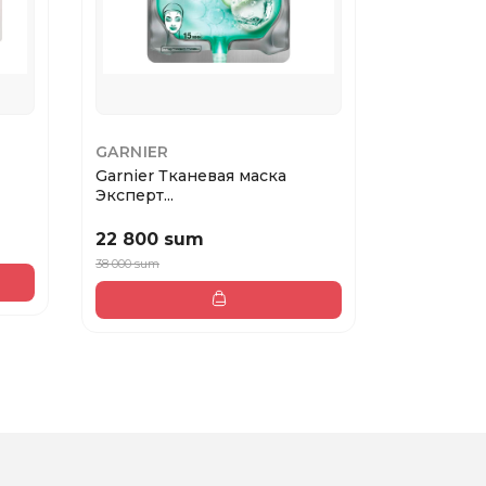
GARNIER
DR.ALTHE
Garnier Тканевая маска
345 Relie
Эксперт...
...
22 800 sum
219 000
38 000 sum