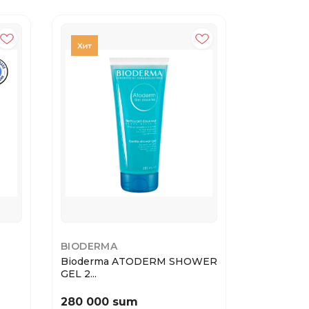
BIODERMA
THE ACT
Bioderma ATODERM SHOWER
The Act М
GEL 2...
т...
280 000 sum
178 000