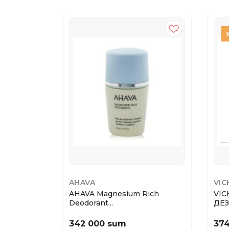
AHAVA
VIC
AHAVA Magnesium Rich
VI
Deodorant...
ДЕЗ
342 000 sum
37