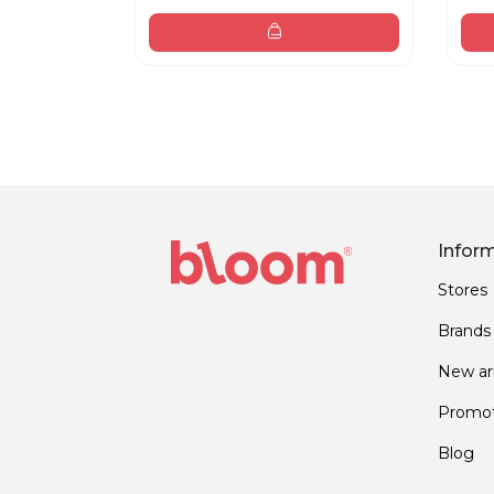
Infor
Stores
Brands
New arr
Promot
Blog