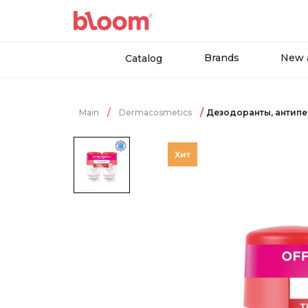
Brands
New a
Catalog
Main
Dermacosmetics
Дезодоранты, антип