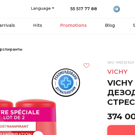
Language
55 517 77 88
rrivals
Hits
Promotions
Blog
ерспиранты
SKU: M6332623
VICHY
VICH
ДЕЗОД
СТРЕС
374 0