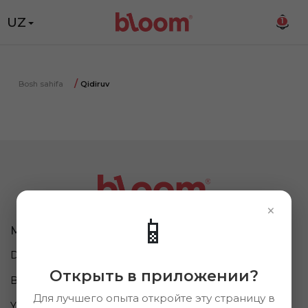
UZ
1
Bosh sahifa
Qidiruv
×
📱
Ma'lumot
Biz haqimizda
Do'konlar
Kompaniya haqida
Открыть в приложении?
Brendlar
Vakansiyalar
Для лучшего опыта откройте эту страницу в
Yangiliklar
Ommaviy oferta