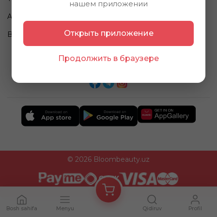
нашем приложении
Aksiyalar
To'lov va Yetkazib berish
Открыть приложение
Blog
Продолжить в браузере
Ijtimoiy tarmoqlarimiz
© 2026 Bloombeauty.uz
Bosh sahifa
Menyu
Qidiruv
Profil