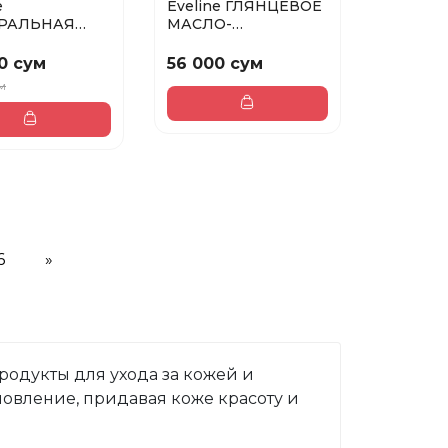
e
Eveline ГЛЯНЦЕВОЕ
РАЛЬНАЯ
МАСЛО-
АКТНАЯ
СЫВОРОТКА ДЛЯ
А ДЛЯ ЛИЦА
ГУБ № 04 сер...
0 сум
56 000 сум
ум
6
»
одукты для ухода за кожей и 
овление, придавая коже красоту и 