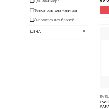
69 
Для маникюра
Фиксаторы для макияжа
Сыворотка для бровей
Солнцезащитный крем для
▾
ЦЕНА
лица
Уход за губами
Солнцезащитный крем
Румяна
Гель для бритья
Увлажнение / Питание
Средства для обвертывания
EVEL
тела
Evel
Тушь для ресниц
КАР