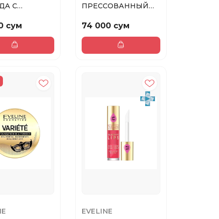
ДА С
ПРЕССОВАННЫЙ
ВЫМ
ХАЙЛАЙТЕР № 02
ШЕМ № 13
VARIETE
0 сум
74 000 сум
NE
EVELINE