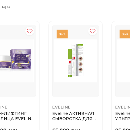
вара
INE
EVELINE
EVELI
М-ЛИФТИНГ
Eveline АКТИВНАЯ
Evelin
 ЛИЦА EVELINE
СЫВОРОТКА ДЛЯ
УЛЬТ
D&RETINOL 24К
РЕСНИЦ 3в1
БРОНЗ
.
ADVANCE ...
СПОН