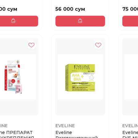
 - 12 SILVER
СЫВОРОТКА ДЛЯ
ТУШЬ
.
ГУБ № 03 сер...
- BLUE
00 сум
56 000 сум
75 00
INE
EVELINE
EVELI
ine ПРЕПАРАТ
Eveline
Eveli