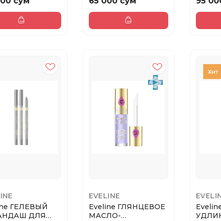
000 сум
65 000 сум
95 00
WON...
INE
EVELINE
EVELI
ine ГЕЛЕВЫЙ
Eveline ГЛЯНЦЕВОЕ
Evelin
АНДАШ ДЛЯ
МАСЛО-
УДЛИ