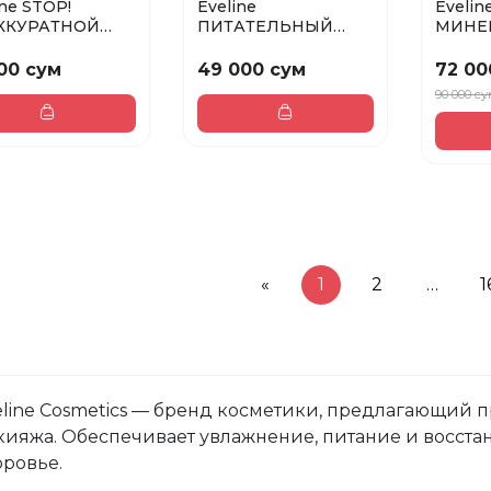
ine STOP!
Eveline
Evelin
ККУРАТНОЙ
ПИТАТЕЛЬНЫЙ
МИНЕ
КУЛЕ -
КРЕМ ДЛЯ КОЖИ
КОМП
ФЕССИОНАЛ...
ЛИЦА И ТЕЛА ДЛЯ ...
ПУДР
00 сум
49 000 сум
72 00
№ 10...
90 000 с
«
1
2
…
1
eline Cosmetics — бренд косметики, предлагающий пр
кияжа. Обеспечивает увлажнение, питание и восстан
оровье.