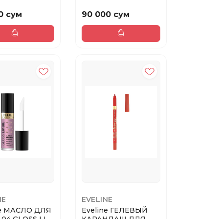
 ДЛЯ РЕСНИЦ
FOTOOCHRONNY
 VARIETE ...
SPF50
0 сум
90 000 сум
NE
EVELINE
ne МАСЛО ДЛЯ
Eveline ГЕЛЕВЫЙ