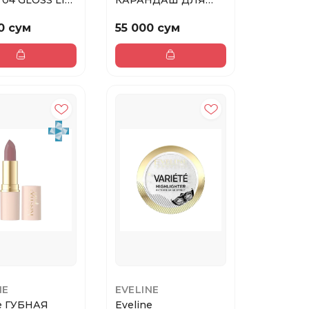
 04 GLOSS LIP
КАРАНДАШ ДЛЯ
мл
ГУБ
ВОДОСТОЙКИЙ/
0 сум
55 000 сум
МАТОВ...
NE
EVELINE
ne ГУБНАЯ
Eveline