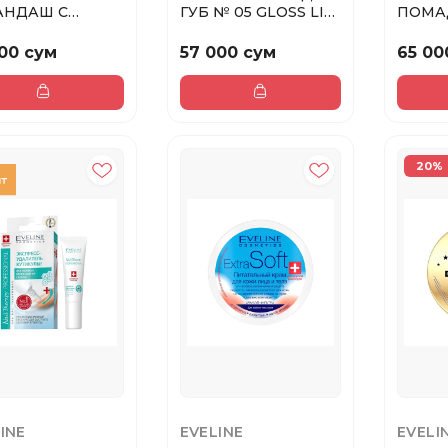
АНДАШ С
ГУБ № 05 GLOSS LIP
ПОМА
ИЛКОЙ ДЛЯ
OIL, 5мл
МАТО
ЯЖА ...
ФИНИ
00 сум
57 000 сум
65 00
KISS ...
20%
INE
EVELINE
EVELI