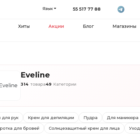
Язык
55 517 77 88
Хиты
Акции
Блог
Магазины
Eveline
314
товара
49
Категории
 для рук
Крем для депиляции
Пудра
Для маникюра
ротка для бровей
Солнцезащитный крем для лица
Уход