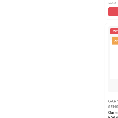
46 000
20
GAR
SEN
Garn
крем