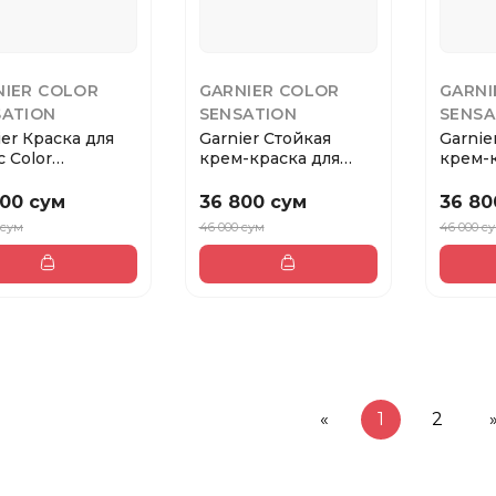
NIER COLOR
GARNIER COLOR
GARNI
SATION
SENSATION
SENSA
ier Краска для
Garnier Стойкая
Garnie
с Color
крем-краска для
крем-к
tion, тон 6,60...
волос Color Sensat...
волос C
800 сум
36 800 сум
36 80
 сум
46 000 сум
46 000 с
«
1
2