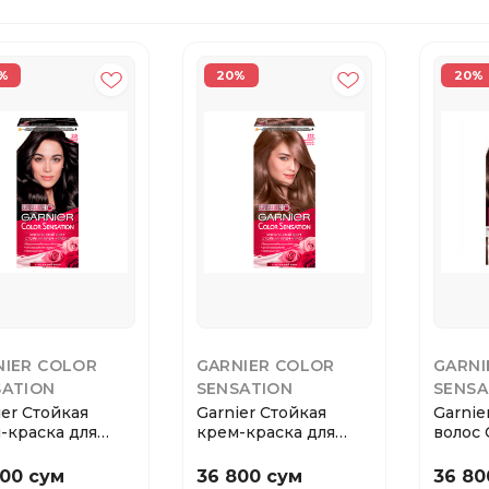
%
20%
20%
NIER COLOR
GARNIER COLOR
GARNI
SATION
SENSATION
SENSA
ier Стойкая
Garnier Стойкая
Garnie
-краска для
крем-краска для
волос
 Color Sensat...
волос Color Sensat...
SENSAT
С...
800 сум
36 800 сум
36 80