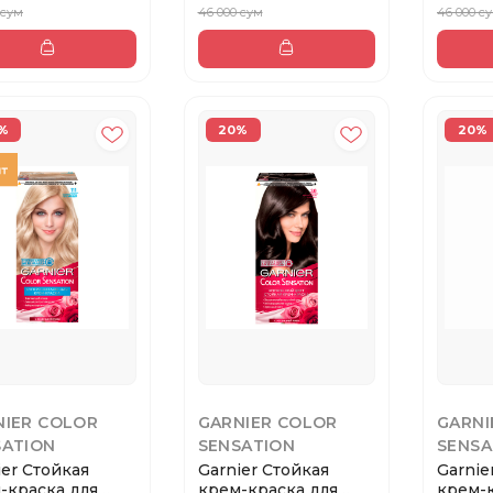
 сум
46 000 сум
46 000 с
%
20%
20%
NIER COLOR
GARNIER COLOR
GARNI
SATION
SENSATION
SENSA
ier Стойкая
Garnier Стойкая
Garnie
-краска для
крем-краска для
крем-к