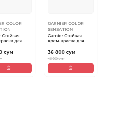
ER COLOR
GARNIER COLOR
TION
SENSATION
r Стойкая
Garnier Стойкая
раска для
крем-краска для
olor Sensat...
волос Color Sensat...
0 сум
36 800 сум
ум
46 000 сум
»