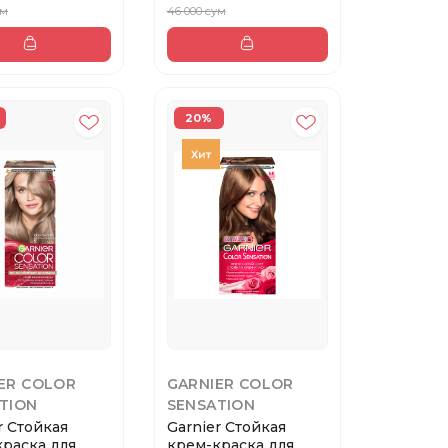
ум
46 000 сум
20%
ER COLOR
GARNIER COLOR
TION
SENSATION
r Стойкая
Garnier Стойкая
раска для
крем-краска для