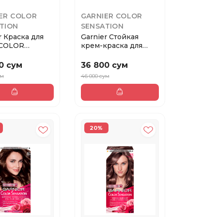
ER COLOR
GARNIER COLOR
TION
SENSATION
r Краска для
Garnier Стойкая
 COLOR
крем-краска для
ION тон 5.62
волос Color Sensat...
0 сум
36 800 сум
ум
46 000 сум
20%