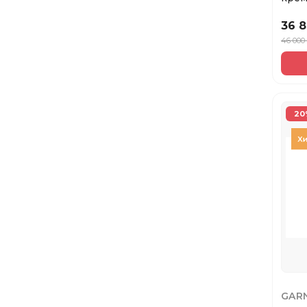
волос
36 
46 000
20
GAR