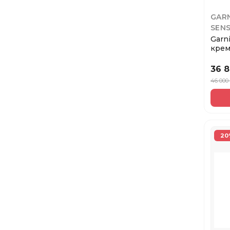
GAR
SEN
Garn
крем
волос
36 
46 000
20