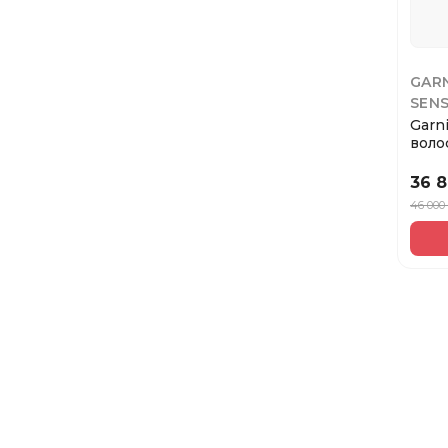
GAR
SEN
Garn
воло
Sensa
36 
46 000