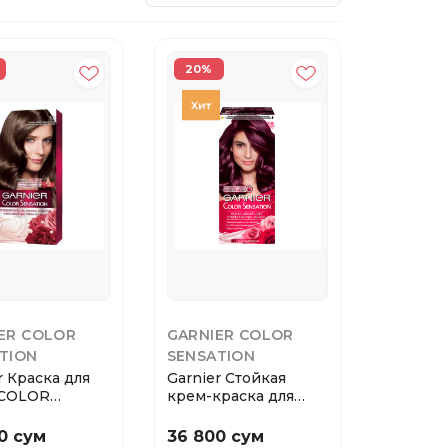
20%
ER COLOR
GARNIER COLOR
TION
SENSATION
r Краска для
Garnier Стойкая
 COLOR
крем-краска для
ION тон 5.0
волос Color Sensat...
0 сум
36 800 сум