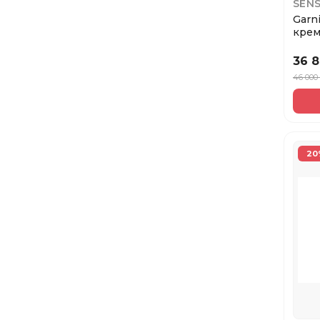
SEN
Garn
крем
волос
36 
46 000
20