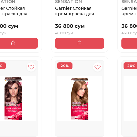
SATION
SENSATION
SENSA
ier Стойкая
Garnier Стойкая
Garnie
-краска для
крем-краска для
крем-к
 Color Sensat...
волос Color Sensat...
волос C
800 сум
36 800 сум
36 80
 сум
46 000 сум
46 000 с
%
20%
20%