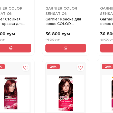
NIER COLOR
GARNIER COLOR
GARNI
SATION
SENSATION
SENSA
ier Стойкая
Garnier Краска для
Garnie
-краска для
волос COLOR
волос
 Color Sensat...
SENSATION тон 7.0
SENSAT
И...
...
800 сум
36 800 сум
36 80
 сум
46 000 сум
46 000 с
%
20%
20%