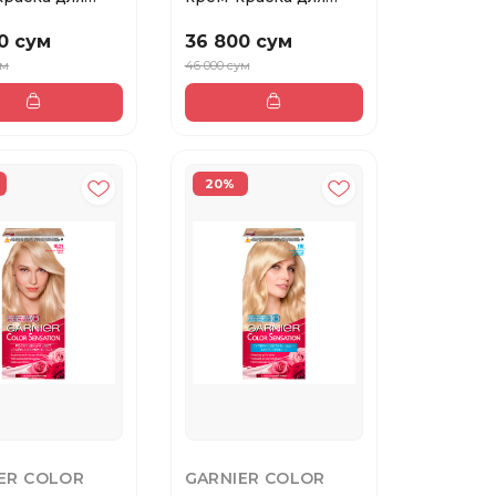
 COLOR
волос Color Sensat...
...
0 сум
36 800 сум
ум
46 000 сум
20%
ER COLOR
GARNIER COLOR