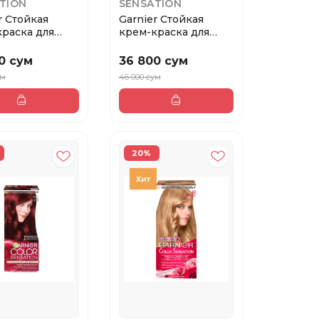
TION
SENSATION
r Стойкая
Garnier Стойкая
раска для
крем-краска для
olor Sensat...
волос Color Sensat...
0 сум
36 800 сум
ум
46 000 сум
20%