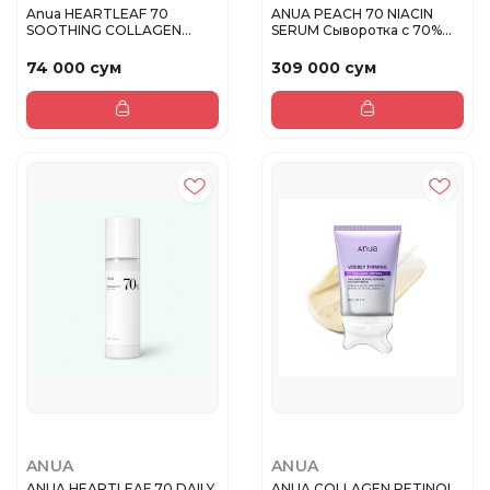
Anua HEARTLEAF 70
ANUA PEACH 70 NIACIN
SOOTHING COLLAGEN
SERUM Сыворотка с 70%
MASK 38G (1EA)...
экстрак...
74 000 сум
309 000 сум
ANUA
ANUA
ANUA HEARTLEAF 70 DAILY
ANUA COLLAGEN RETINOL