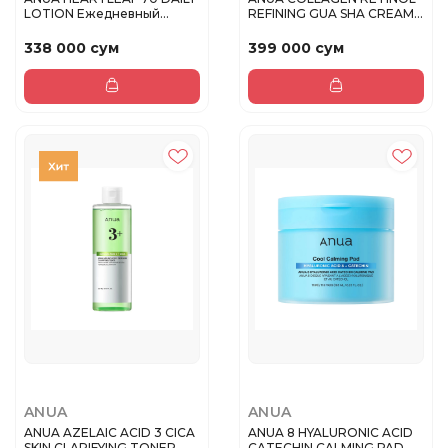
LOTION Ежедневный
REFINING GUA SHA CREAM
увлажняю...
80ml
338 000 сум
399 000 сум
ANUA
ANUA
ANUA AZELAIC ACID 3 CICA
ANUA 8 HYALURONIC ACID
SKIN CLARIFYING TONER
CATECHIN CALMING PAD