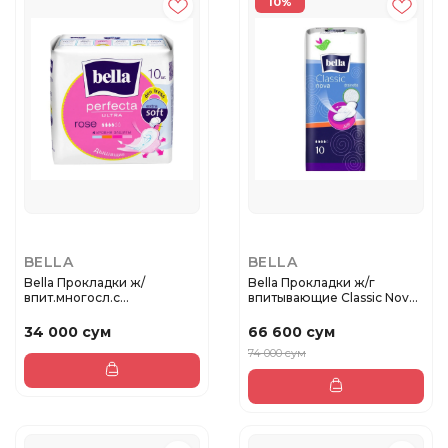
10%
BELLA
BELLA
Bella Прокладки ж/
Bella Прокладки ж/г
впит.многосл.с
впитывающие Classic Nova
фикс.клеев.слоем ...
drain...
34 000 сум
66 600 сум
74 000 сум