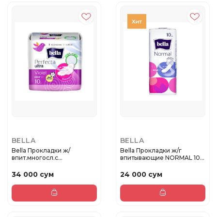
BELLA
BELLA
Bella Прокладки ж/
Bella Прокладки ж/г
впит.многосл.с
впитывающие NORMAL 10 в
фикс.клеев.слоем ...
поли...
34 000 сум
24 000 сум