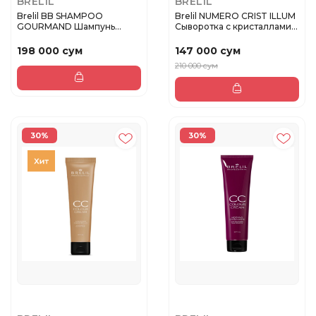
BRELIL
BRELIL
Brelil BB SHAMPOO
Brelil NUMERO CRIST ILLUM
GOURMAND Шампунь
Сыворотка с кристаллами
питательный Mil...
...
198 000 сум
147 000 сум
210 000 сум
30%
30%