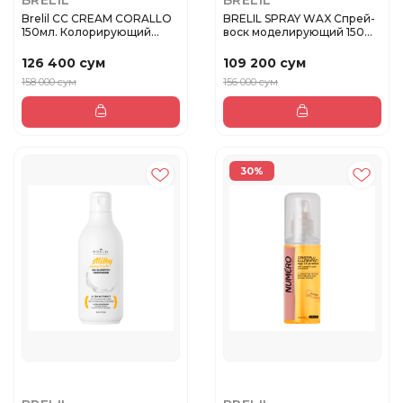
BRELIL
BRELIL
Brelil CC CREAM CORALLO
BRELIL SPRAY WAX Спрей-
150мл. Колорирующий
воск моделирующий 150
крем C...
мл
126 400 сум
109 200 сум
158 000 сум
156 000 сум
30%