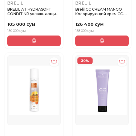
BRELIL
BRELIL
BRELIL AT HYDRASOFT
Brelil CC CREAM MANGO
CONDIT.NR увлажняющий
Колорирующий крем CC-
кондицио...
color ...
105 000 сум
126 400 сум
150 000 сум
158 000 сум
30%