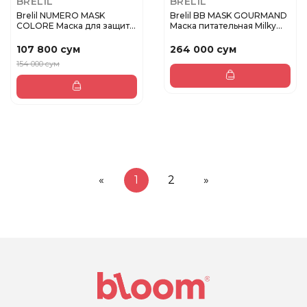
BRELIL
BRELIL
Brelil NUMERO MASK
Brelil BB MASK GOURMAND
COLORE Маска для защиты
Маска питательная Milky
цвета...
Se...
107 800 сум
264 000 сум
154 000 сум
«
1
2
»