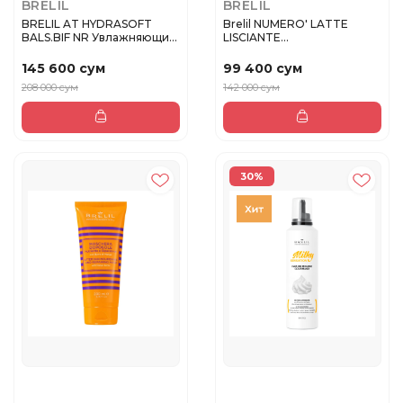
BRELIL
BRELIL
BRELIL AT HYDRASOFT
Brelil NUMERO' LATTE
BALS.BIF NR Увлажняющий
LISCIANTE
бальза...
Разглаживающее моло...
145 600 сум
99 400 сум
208 000 сум
142 000 сум
30%