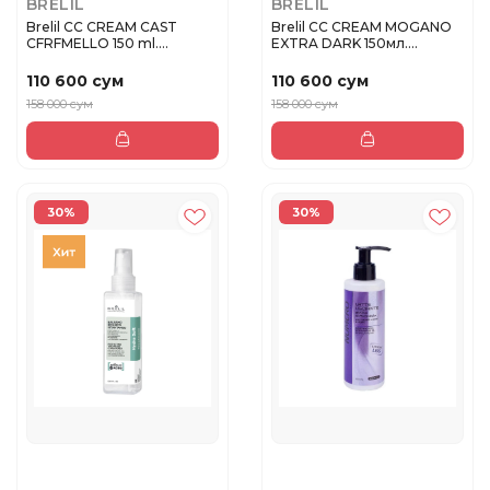
BRELIL
BRELIL
Brelil CC CREAM CAST
Brelil CC CREAM MOGANO
CFRFMELLO 150 ml.
EXTRA DARK 150мл.
Красящий кр...
Колорирую...
110 600 сум
110 600 сум
158 000 сум
158 000 сум
30%
30%