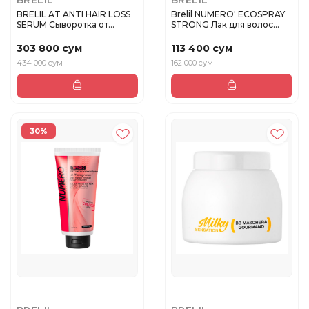
BRELIL AT ANTI HAIR LOSS
Brelil NUMERO' ECOSPRAY
SERUM Сыворотка от
STRONG Лак для волос
выпаде...
сильн...
303 800 сум
113 400 сум
434 000 сум
162 000 сум
30%