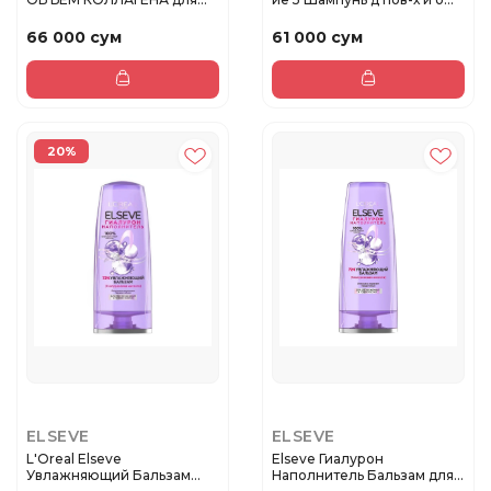
тонких ...
66 000 сум
61 000 сум
20%
ELSEVE
ELSEVE
L'Oreal Elseve
Elseve Гиалурон
Увлажняющий Бальзам
Наполнитель Бальзам для