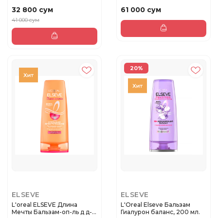
Гиалурон Наполн...
обезвоженн...
32 800 сум
61 000 сум
41 000 сум
20%
ELSEVE
ELSEVE
L'oreal ELSEVE Длина
L'Oreal Elseve Бальзам
Мечты Бальзам-оп-ль д д-х
Гиалурон баланс, 200 мл.