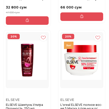
в...
32 800 сум
66 000 сум
41 000 сум
20%
20%
ELSEVE
ELSEVE
ELSEVE Шампунь Ультра
L'oreal ELSEVE полное вос-
Прочность, 250 мл
ие 5 Маска д пов-ых и ос...