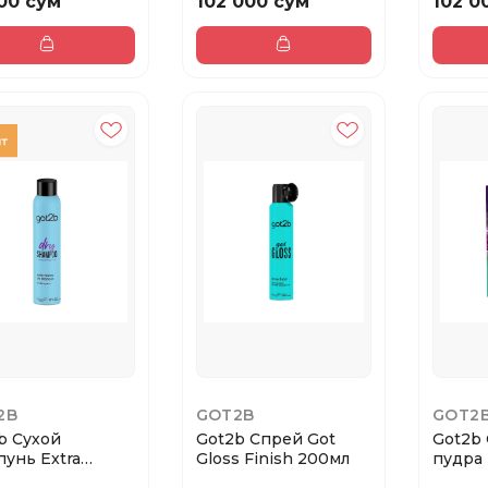
00 сум
102 000 сум
102 0
2B
GOT2B
GOT2
b Сухой
Got2b Спрей Got
Got2b 
унь Extra
Gloss Finish 200мл
пудра 
me 200мл