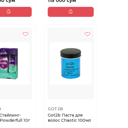
00 сум
115 000 сум
B
GOT2B
Стайлинг-
Got2b Паста для
Powderfull 10г
волос Chaotic 100мл