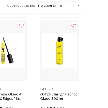
Сортировать по:
B
GOT2B
Гель Glued 4
Got2b Лак для волос
&Edges 16мл
Glued 300мл