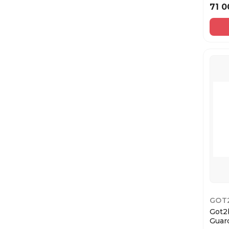
71 0
GOT
Got2
Guar