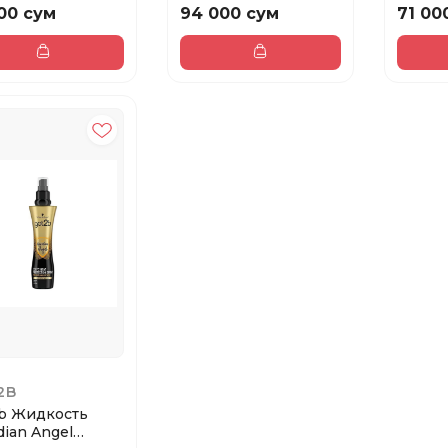
00 сум
94 000 сум
71 00
2B
b Жидкость
dian Angel