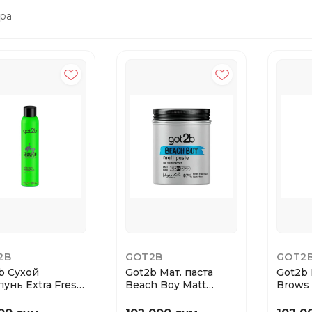
ра
2B
GOT2B
GOT2
b Сухой
Got2b Мат. паста
Got2b 
унь Extra Fresh
Beach Boy Matt
Brows 
мл
100мл