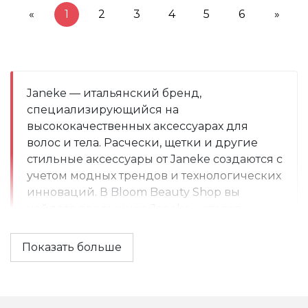
«
1
2
3
4
5
6
»
Janeke — итальянский бренд, 
специализирующийся на 
высококачественных аксессуарах для 
волос и тела. Расчески, щетки и другие 
стильные аксессуары от Janeke создаются с 
учетом модных трендов и технологических 
инноваций. В Bloom Beauty Shop вы 
найдете продукцию Janeke, которая 
добавит элегантности в ежедневный уход. 
Доставка по всему Узбекистану.
Показать больше