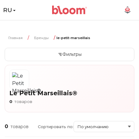
RU
18
Главная
Бренды
le-petit-marseillais
Фильтры
Le Petit Marseillais®
0
товаров
0
товаров
Сортировать по: