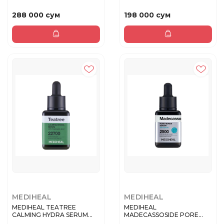
HYALURONATE HYDRATE
SPOT PA...
DEWY SE...
288 000 сум
198 000 сум
MEDIHEAL
MEDIHEAL
MEDIHEAL TEATREE
MEDIHEAL
CALMING HYDRA SERUM
MADECASSOSIDE PORE
Успокаивающая...
REPAIR SERUM Сыворотка...