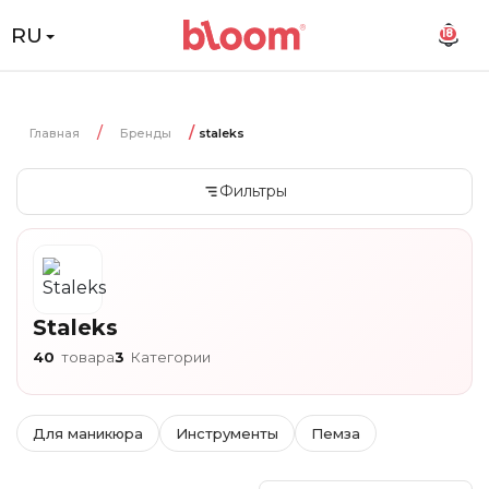
RU
18
Главная
Бренды
staleks
Фильтры
Staleks
40
товара
3
Категории
Для маникюра
Инструменты
Пемза