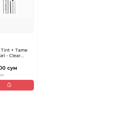
Tint + Tame
el - Clear
 для бров...
00 сум
сум