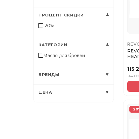
▾
ПРОЦЕНТ СКИДКИ
-20%
REV
▾
КАТЕГОРИИ
REVO
Масло для бровей
HEA
МАС
COCO
115 
▾
БРЕНДЫ
144 00
▾
ЦЕНА
20