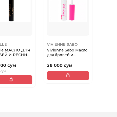
LLE
VIVIENNE SABO
lle МАСЛО ДЛЯ
Vivienne Sabo Масло
ВЕЙ И РЕСНИЦ
для бровей и
DORADO МАРКИ
ресниц L'huile po...
000 сум
28 000 сум
0 сум