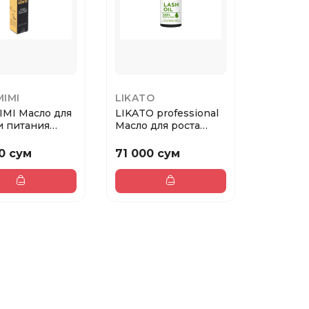
MIMI
LIKATO
IMI Масло для
LIKATO professional
и питания
Масло для роста
 и ресни...
ресниц и брове...
0 сум
71 000 сум