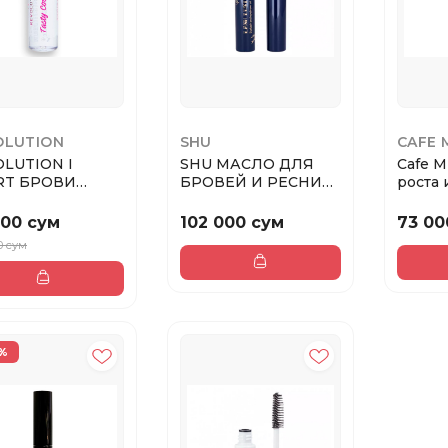
OLUTION
SHU
CAFE 
LUTION I
SHU МАСЛО ДЛЯ
Cafe M
RT БРОВИ
БРОВЕЙ И РЕСНИЦ
роста 
ЛО TASTY
LASH LUST № 112
бровей
NUT Brow ...
200 сум
102 000 сум
73 00
0 сум
%