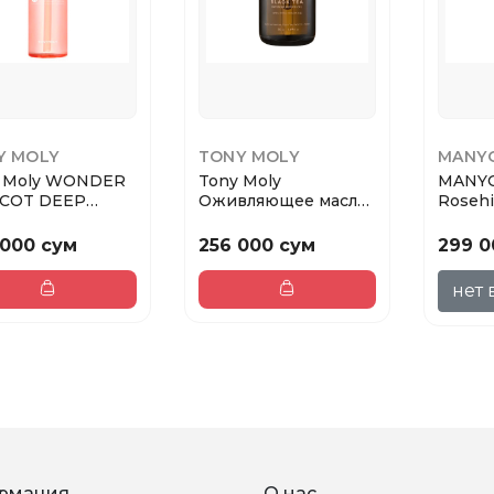
Y MOLY
TONY MOLY
MANY
 Moly WONDER
Tony Moly
MANYO
ICOT DEEP
Оживляющее масло
Rosehi
NSING OIL
BLACK TEA INTENSE
Масло
l
REVIV...
от...
 000 сум
256 000 сум
299 0
нет 
рмация
О нас