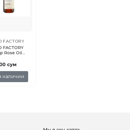
O FACTORY
 FACTORY
p Rose Oil
 шиповника
00 сум
в наличии
Мы в соц сетях