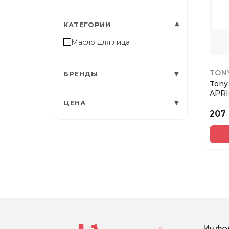
▾
КАТЕГОРИИ
Масло для лица
TON
▾
БРЕНДЫ
Tony
APR
▾
CLEA
ЦЕНА
190m
207
Инфо