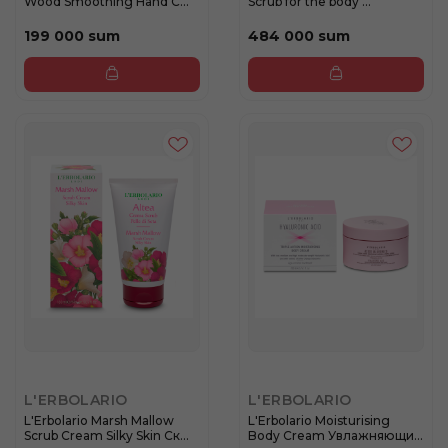
Wood Smoothing Hand C...
Scrub for the body ...
199 000 sum
484 000 sum
L'ERBOLARIO
L'ERBOLARIO
L'Erbolario Marsh Mallow
L'Erbolario Moisturising
Scrub Cream Silky Skin Ск...
Body Cream Увлажняющий