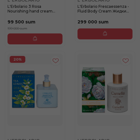
L'ERBOLARIO
L'ERBOLARIO
L'Erbolario 3 Rosa
L'Erbolario Frescaessenza -
Nourishing hand cream
Fluid Body Cream Жидки...
Питательн...
99 500 sum
299 000 sum
199 000 sum
20%