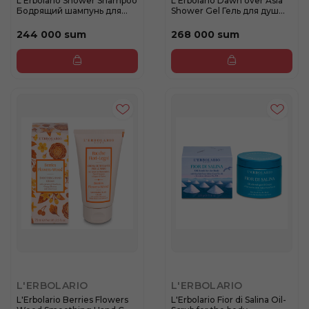
L'Erbolario Shower Shampoo
L'Erbolario Dawn over Asia
Бодрящий шампунь для
Shower Gel Гель для душ...
ду...
244 000 sum
268 000 sum
L'ERBOLARIO
L'ERBOLARIO
L'Erbolario Berries Flowers
L'Erbolario Fior di Salina Oil-