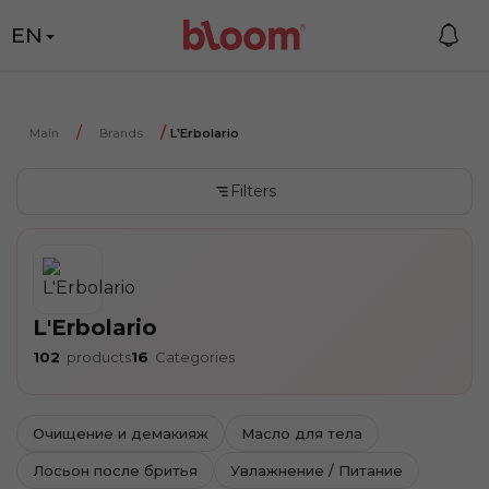
EN
Main
Brands
L'Erbolario
Filters
L'Erbolario
102
products
16
Categories
Очищение и демакияж
Масло для тела
Лосьон после бритья
Увлажнение / Питание