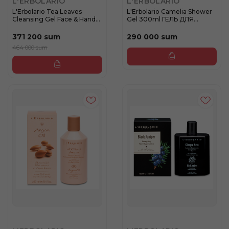
L'ERBOLARIO
L'ERBOLARIO
L'Erbolario Tea Leaves
L'Erbolario Camelia Shower
Cleansing Gel Face & Hands
Gel 300ml ГЕЛЬ ДЛЯ
...
ДУША...
371 200 sum
290 000 sum
464 000 sum