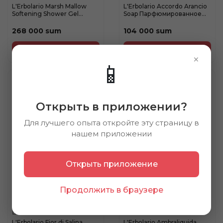
L'Erbolario Marsh Mallow
L'Erbolario Accordo Arancio
Softening Shower Gel
Soap Парфюмированное
Смяг...
м...
268 000 sum
104 000 sum
×
📱
30%
Открыть в приложении?
Для лучшего опыта откройте эту страницу в
нашем приложении
Открыть приложение
Продолжить в браузере
L'ERBOLARIO
L'ERBOLARIO
L'Erbolario Fior di Salina
L'Erbolario Ambraliquida