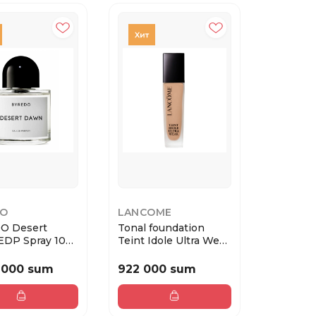
DO
LANCOME
O Desert
Tonal foundation
EDP Spray 100
Teint Idole Ultra Wear
№ 230w 30 ...
 000 sum
922 000 sum