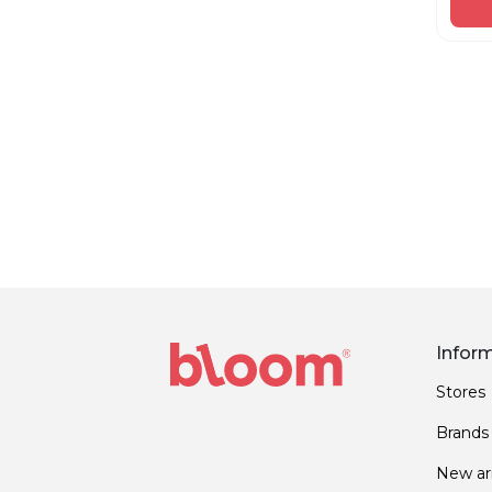
Солнцезащитный крем
Крем для укладки
Румяна
Бальзам для лица
Влажные салфетки
Антицеллюлит / Коррекция
Носки женские
Праймер
Дезодоранты,
Infor
антиперспиранты
Stores
Волосы
Brands
Санитайзеры
New arr