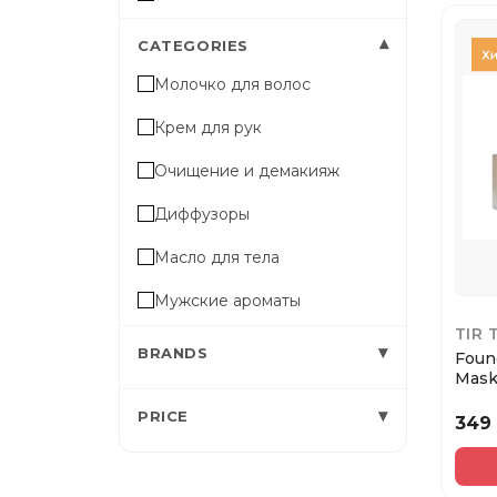
▾
CATEGORIES
Молочко для волос
Крем для рук
Очищение и демакияж
Диффузоры
Масло для тела
Мужские ароматы
TIR 
Отбеливающие средства
▾
BRANDS
Foun
Mask
Тональные средства
Ivory
▾
PRICE
349
Молочко для лица
Уход за волосами