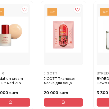
TIR
JIGOTT
BYRE
dation cream
JIGOTT Тканевая
BYRED
 Fit Red 21N
маска для лица
Dawn 
 30 ml
CAMELLIA REAL
ml
AMPO...
 000 sum
20 000 sum
3 300