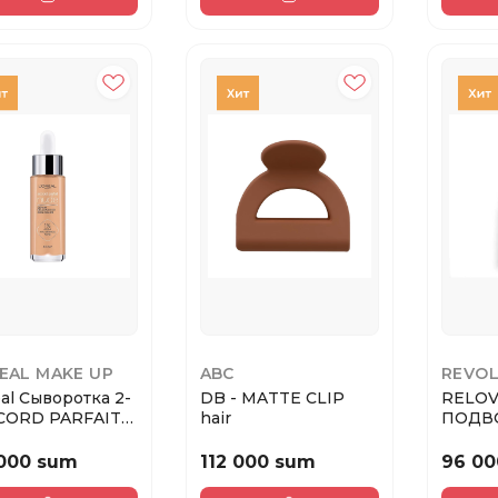
EAL MAKE UP
ABC
REVOL
eal Сыворотка 2-
DB - MATTE CLIP
RELO
CORD PARFAIT /
hair
ПОДВ
CC PARF...
ГЛАЗ 
Bl...
 000 sum
112 000 sum
96 00