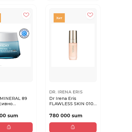
DR. IRENA ERIS
 MINERAL 89
Dr Irena Eris
сивно
FLAWLESS SKIN 010C
няющий крем
PORCELANA
Тональн...
000 sum
780 000 sum