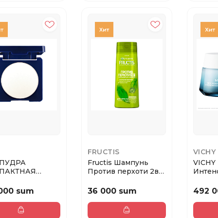
FRUCTIS
VICHY
 ПУДРА
Fructis Шампунь
VICHY
ПАКТНАЯ
Против перхоти 2в1
Интен
ОВАЯ MATT-E-
д всех типов в...
увлаж
 МАРКИ SHU...
100 ч...
 000 sum
36 000 sum
492 