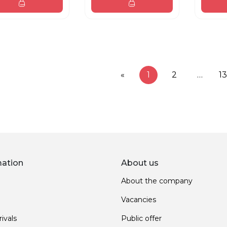
«
1
2
…
1
mation
About us
About the company
Vacancies
ivals
Public offer