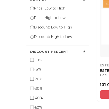
Price: Low to High
Price: High to Low
Discount: Low to High
Discount: High to Low
▾
DISCOUNT PERCENT
-10%
EST
-15%
ESTE
Баль
-20%
восс
повр
101
-30%
-40%
-50%