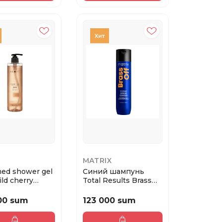
MATRIX
ed shower gel
Синий шампунь
ild cherry
Total Results Brass
pa Ri...
Off для нейтрали...
00 sum
123 000 sum