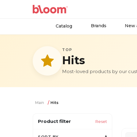
Brands
New a
Catalog
TOP
Hits
Most-loved products by our cu
Main
Hits
Product filter
Reset
▾
SORT BY