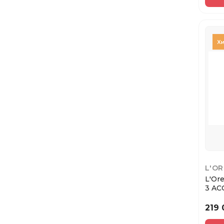
Подарочный набор
Уход за губами
Унисекс
Стик для скульптурирования
Скраб для волос
Полоски для депиляции
Бальзам для губ
Детский шампунь
Лосьон после бритья
L'OR
L'Or
Гель для бровей
3 AC
OA A
Кондиционеры
219