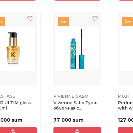
ASTASE
VIVIENNE SABO
MIXIT
IR ULTIM gloss
Vivienne Sabo Тушь
Perfum
30ml
объемная с
with w
ультратонкой
flavor S
кистью ...
 000 sum
77 000 sum
127 0