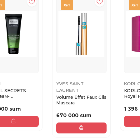
EL
YVES SAINT
KORLO
LAURENT
L SECRETS
KORLO
зам-
Royal 
Volume Effet Faux Cils
тановление для
Spray 
Mascara
еждён...
Classi...
 000 sum
1 396
670 000 sum