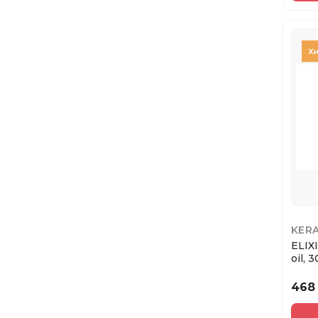
Парфюмированые гели для
душа
Прокладки
Корректоры/Консилеры
Солнцезащитный крем
Очищение и демакияж
Сыворотка для бровей
Набор по уходу за лицом
KER
Солнцезащитный крем для
ELIX
лица
oil, 
Скраб для рук
468
Расческа