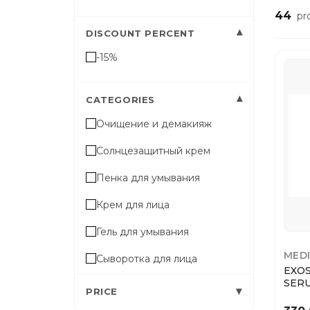
44
pr
▾
DISCOUNT PERCENT
-15%
▾
CATEGORIES
Очищение и демакияж
Солнцезащитный крем
Пенка для умывания
Крем для лица
Гель для умывания
MED
Сыворотка для лица
EXO
SER
Тонер для лица
▾
PRICE