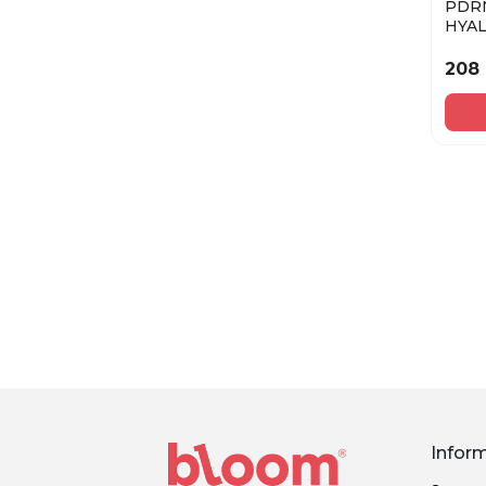
PDR
HYA
MOIS
208
Infor