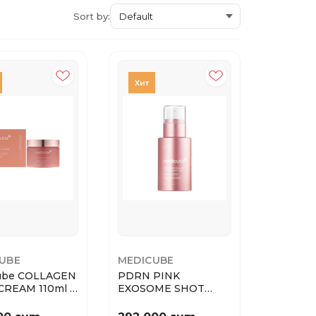
Sort by:
UBE
MEDICUBE
ube COLLAGEN
PDRN PINK
CREAM 110ml /
EXOSOME SHOT
-крем ...
SERUM 7500 30 ml