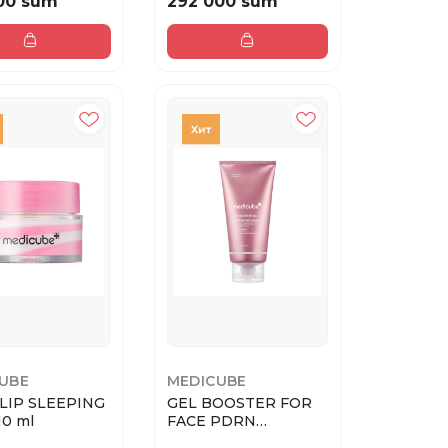
00 sum
292 000 sum
UBE
MEDICUBE
LIP SLEEPING
GEL BOOSTER FOR
0 ml
FACE PDRN
BOOSTER GEL