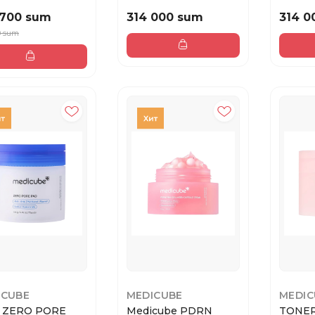
M MIST 100ml /
WRAPPING 75 ml
 700 sum
314 000 sum
314 0
0 sum
ICUBE
MEDICUBE
MEDIC
 ZERO PORE
Medicube PDRN
TONER