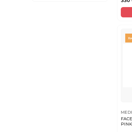
330
Мезороллер
Маски для лица
Инструменты
Пэды
MED
FAC
PINK
SOO