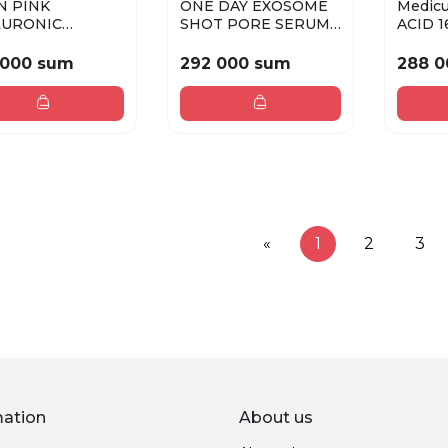
N PINK
ONE DAY EXOSOME
Medicube A
LURONIC
SHOT PORE SERUM
ACID 1
TURIZING 50 ml
2000 30 ml
SOOTH
30ml
 000 sum
292 000 sum
288 0
«
1
2
3
mation
About us