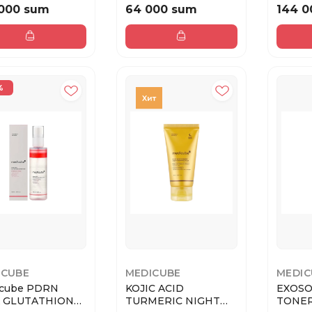
ML
 000 sum
64 000 sum
144 0
%
ICUBE
MEDICUBE
MEDIC
cube PDRN
KOJIC ACID
EXOSO
K GLUTATHIONE
TURMERIC NIGHT
TONER