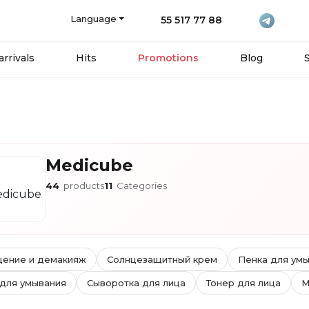
Language
55 517 77 88
rrivals
Hits
Promotions
Blog
Medicube
44
products
11
Categories
ение и демакияж
Солнцезащитный крем
Пенка для ум
 для умывания
Сыворотка для лица
Тонер для лица
М