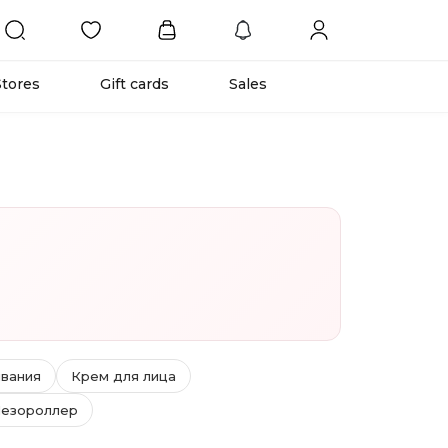
Stores
Gift cards
Sales
ывания
Крем для лица
езороллер