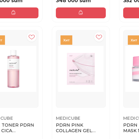
 000 sum
348 000 sum
352 0
ICUBE
MEDICUBE
MEDIC
E TONER PDRN
PDRN PINK
PDRN 
 CICA
COLLAGEN GEL
MASK 1
THING TONER
MASK 28 g