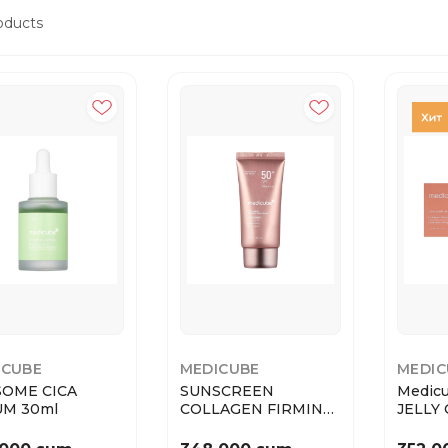
oducts
ICUBE
MEDICUBE
MEDIC
SOME CICA
SUNSCREEN
Medic
UM 30ml
COLLAGEN FIRMING
JELLY 
SUNCREAM
Джелли
SPF50/PA+ 50ML