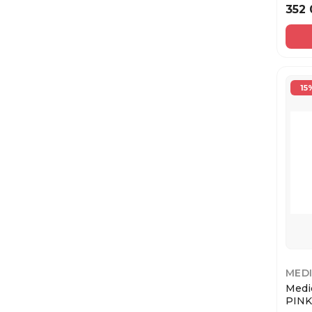
250
352
15
MED
Medi
PIN