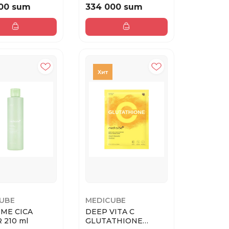
300ML
00 sum
334 000 sum
UBE
MEDICUBE
ME CICA
DEEP VITA C
 210 ml
GLUTATHIONE