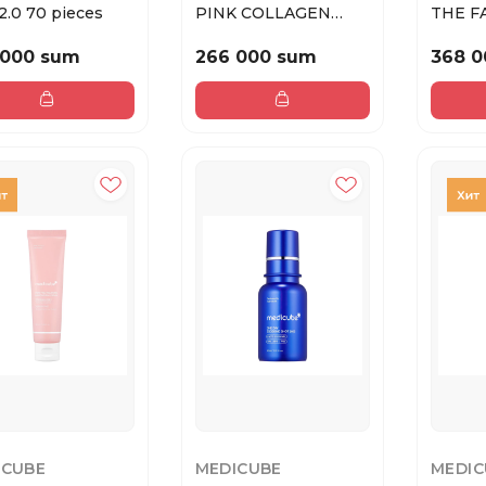
2.0 70 pieces
PINK COLLAGEN
THE F
CAPSULE CREAM 55g
PINK 
/ Кр...
TONING
 000 sum
266 000 sum
368 0
ICUBE
MEDICUBE
MEDIC