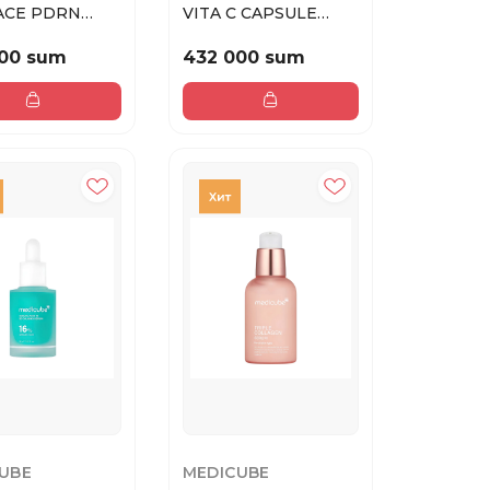
ACE PDRN
VITA C CAPSULE
COLLAGEN
CREAM 55G
 ...
00 sum
432 000 sum
UBE
MEDICUBE