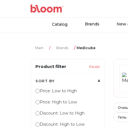
Brands
New a
Catalog
Main
Brands
Medicube
Product filter
Reset
▾
SORT BY
Price: Low to High
Price: High to Low
Очищ
Discount: Low to High
Гель
Discount: High to Low