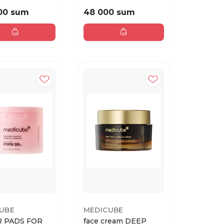
BRIGHTENING MASK
27 ml
00 sum
48 000 sum
UBE
MEDICUBE
 PADS FOR
face cream DEEP