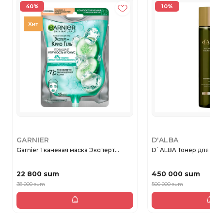
40%
10%
GARNIER
D'ALBA
Garnier Тканевая маска Эксперт...
D`ALBA Тонер для 
22 800 sum
450 000 sum
38 000 sum
500 000 sum