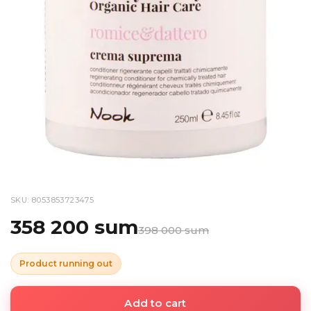
SKU: 8053853723475
358 200 sum
398 000 sum
Product running out
Add to cart