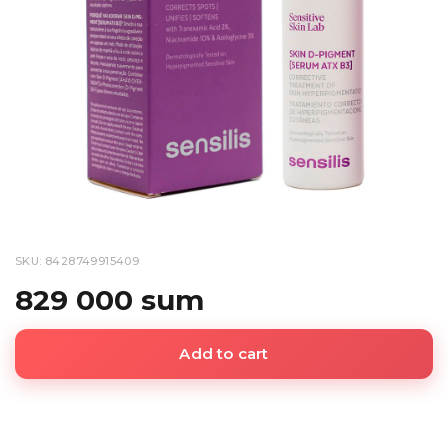
SKU: 8428749915409
829 000 sum
Add to cart