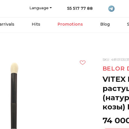
Language
55 517 77 88
rrivals
Hits
Promotions
Blog
SKU: 48101530
BELOR 
VITEX 
расту
(нату
козы)
74 00