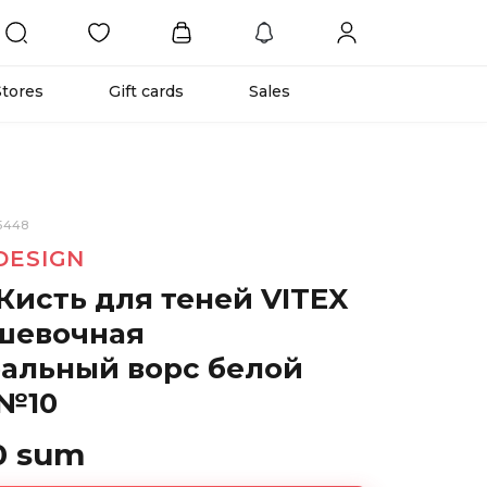
Stores
Gift cards
Sales
35448
DESIGN
Кисть для теней VITEX
шевочная
ральный ворс белой
 №10
0 sum