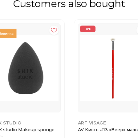
Customers also bought
10%
K STUDIO
ART VISAGE
K studio Makeup sponge
AV Кисть #13 «Веер» мал
..