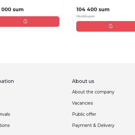
 000 sum
104 400 sum
116 000 sum
mation
About us
About the company
Vacancies
ivals
Public offer
ions
Payment & Delivery