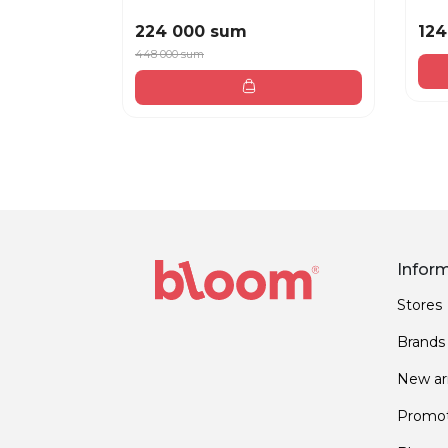
224 000 sum
124
448 000 sum
Infor
Stores
Brands
New arr
Promot