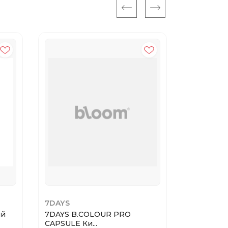
50%
7DAYS
SIGMA
ый
7DAYS B.COLOUR PRO
SIGMA E21
CAPSULE Ки...
для...