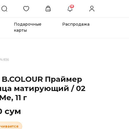
18
Подарочные
Распродажа
карты
74836
 B.COLOUR Праймер
ица матирующий / 02
Me, 11 г
0 сум
нчивается