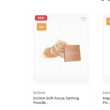
50%
SIGMA
MAY
SIGMA Soft Focus Setting
May
Powde...
Po...