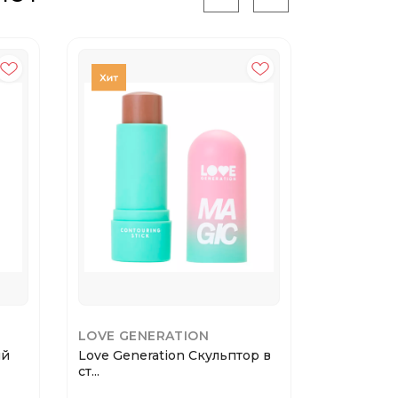
LOVE GENERATION
LOVE GE
ый
Love Generation Скульптор в
Love Gene
ст...
прайме...