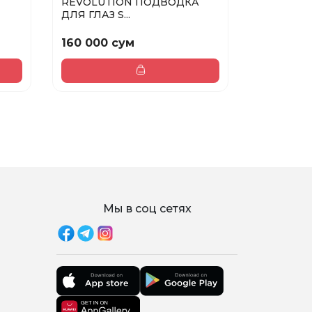
REVOLUTION ПОДВОДКА
NYX PM S
ДЛЯ ГЛАЗ S...
WHITE
160 000 сум
148 000
Мы в соц сетях