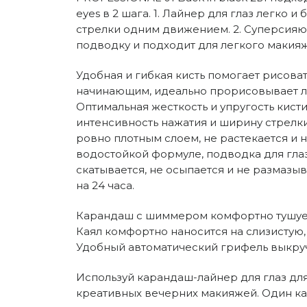
eyes в 2 шага. 1. Лайнер для глаз легко 
стрелки одним движением. 2. Суперсия
подводку и подходит для легкого макияж
Удобная и гибкая кисть помогает рисова
начинающим, идеально прорисовывает ли
Оптимальная жесткость и упругость кисти
интенсивность нажатия и ширину стрелки
ровно плотным слоем, не растекается и н
водостойкой формуле, подводка для глаз 
скатывается, не осыпается и не размазы
на 24 часа.
Карандаш с шиммером комфортно тушуетс
Каял комфортно наносится на слизистую, 
Удобный автоматический грифель выкручи
Используй карандаш-лайнер для глаз для
креативных вечерних макияжей. Один ка