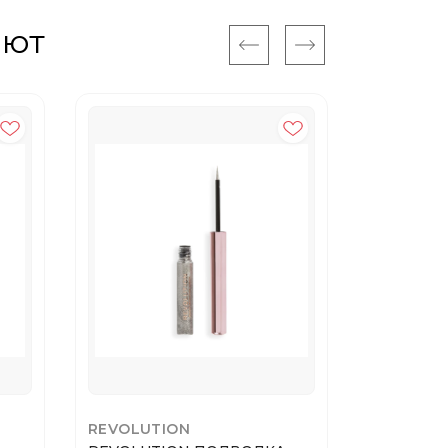
ают
REVOLUTION
NYX PMU