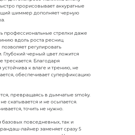
и быстро прорисовывает аккуратные 
ющий шиммер дополняет черную 
а.
ть профессиональные стрелки даже 
нию вдоль роста ресниц. 
 позволяет регулировать 
. Глубокий черный цвет ложится 
е трескается. Благодаря 
устойчива к влаге и трению, не 
вается, обеспечивает суперфиксацию 
я, превращаясь в дымчатые smoky. 
не скатывается и не осыпается. 
вается, точить не нужно.
 базовых повседневных, так и 
рандаш-лайнер заменяет сразу 5 