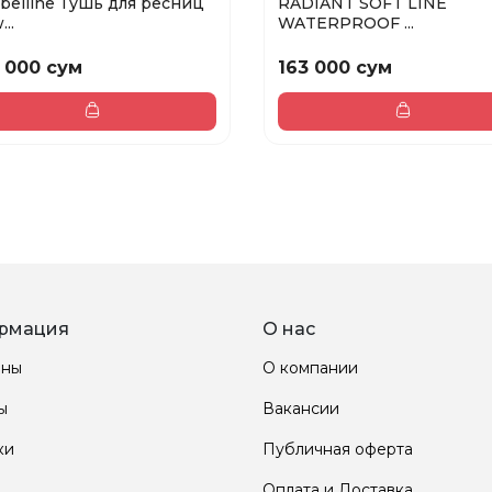
belline Тушь для ресниц
RADIANT SOFT LINE
..
WATERPROOF ...
 000 сум
163 000 сум
рмация
О нас
ины
О компании
ы
Вакансии
ки
Публичная оферта
Оплата и Доставка