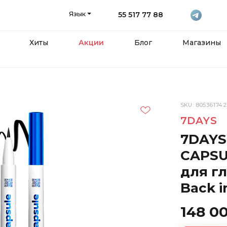
Язык
55 517 77 88
Хиты
Акции
Блог
Магазины
SKU: 80536174
7DAYS
7DAYS
CAPSU
для гл
Back in
148 0