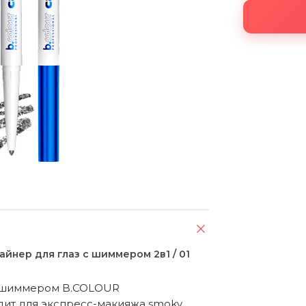
йнер для глаз с шиммером 2в1 / 01
с шиммером B.COLOUR 
дит для экспресс-макияжа smoky 