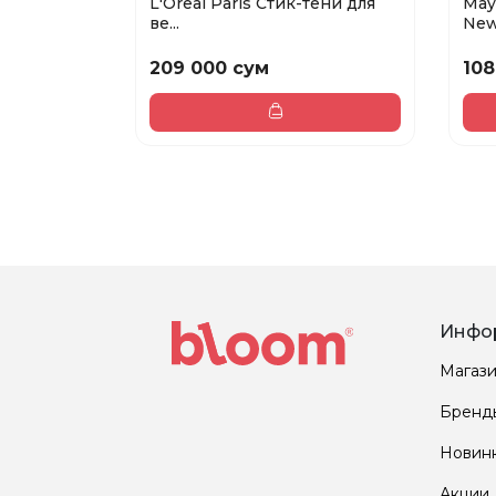
L'Oreal Paris Стик-тени для
May
ве...
New.
209 000 сум
108
Инфо
Магаз
Бренд
Новин
Акции